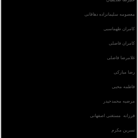
معصومه سلیمانزاده دهاقانی
کامران طهماسبی
کامران فاضلی
غلامرضا فاضلی
رضا مبارکی
فاطمه محبی
مرضیه محمدحیدر
فرزانه مستغنی اصفهانی
نسرین مکرم