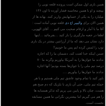
همین بازی اول ممکن است پرونده قلعه نویی را
بپیچند و او با همین محاسبه فشار آورده تا اون ۱۳۶
میلیارد را به یکی از حسابهایش واریز کنند. بهانه ها از
همین الان برای
والپیپر اچ دی
قلعه نویی آماده است :
آقا ما با آمار و ارقام صحبت می کنیم … آقای الهویی،
لطفا در جعبه مارگیری را باز کنید …بفرمائید …اینها
دارد نشان می دهد که ما از آرژانتین بیشتر در یک بازی
توپ را لمس کرده ایم پس ما خوبیم!!
ضمن اینکه خدا لعنت کند، دشمنان ما را که اجازه
ندادند ما جوان‌ها را به آمریکا بیاوریم وگرنه ما ۷۰
درصد تیم ملی را با جوان‌ها بسته بودیم! آنها اجازه
ندادند ما جوان‌ها را بیاوریم ….
باور کنید با تمام وجود عاشق تیم ملی هستیم و با هر
حمله تیم ملی، حتی آن بازی با بلژیک که دم صبح هم
هست، چنان بالا و پایین می پریم که تذکر همسایه ها
را هم می گیریم اما بیشترین نگرانی ما همین مسابقه
نخست است.