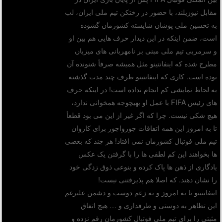
مقابل نیوزیلند، با حضور در رختکن تیم ملی ایران، لب
به تحسین ملی پوشان شایسته کشورمان گشوده
است، ضمن اینکه در این دیدار حرف هایی هم بین او
و سرمربی تیم ملی مبنی بر نامهربانی های میزبان
مطرح شده که اینفانتینو مثل همیشه صرفأ شنونده آن
بوده است. کاری که اینفانتینو ظرف چند مدت گذشته
به لحاظ نمایشی کم انجام نداده است! در اینکه حرف
های رئیس FIFA با عمل او بهیچوجه همخوانی ندارد،
هیچ شکی نیست. چرا که اگر غیر از این می بود قطعأ
تا به امروز این همه اتفاقات جورواجور برای کاروان
تیم ملی فوتبال کشورمان نمی افتاد! هر چند که بعضی
ها بخواهند این کم لطفی ها را با گرفتن یک عکس
یادگاری از ذهن ها پاک کرده و بنوعی ذوق زدگی خود
را نشان دهند. که اصلا هم پذیرفتنی نیست!
اینفانتینو تا به امروز و به زعم دوست و دشمن علیرغم
این تظاهر به دوستی و طرفداری و … هیچ اتفاق
مثبتی را برای تیم ملی فوتبال کشورمان رقم نزده و