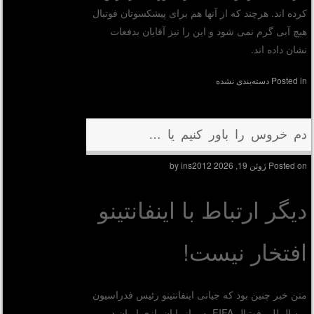
کرده اند. هرچند که از آنها هم برای پیشکسوتان فوتبال
هیچ آبی گرم نمی شود و این را نیز آقایان بدفعات
نشان داده اند.
Posted in
دسته‌بندی نشده
دم خروس را باور کنیم یا …
Posted on
ژوئن 19, 2026
by
ins2012
دیگر ارتباط با اینفانتینو
افتخار نیست!
متن خبر چنین بود که جیانی اینفانتینو رئیس فدراسیون
بین المللی فوتبال FIFA پس از پایان بازی ایران در