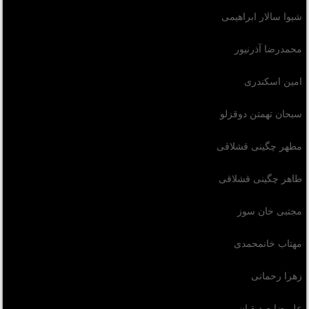
شیوا سالار ابراهیمی
محمدرضا آذرنیور
امین اسکندری
سبحان تهمتن دوقزلو
مطهر چگینی قشلاقی
طاهر چگینی قشلاقی
مجتبی خان سوز
مهتاب خانمحمدی
زهرا رحمانی
علیرضا صدیقیان