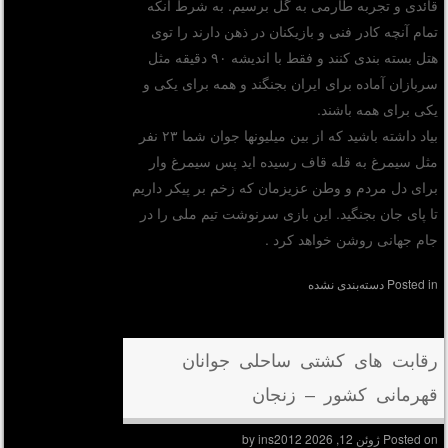
قائدی و تجربه طارمی به گل برسیم. به شرط آنکه
تمام آنچه کادر فنی و بازیکنان در ذهن دارند را توی
هتل بسته بندی کنند و فقط با اندیشه ۹۰ دقیقه مثل
سربازان آماده برای ایران بجنگند و همه برای یکی و
یکی برای همه باشند.
بیاد داشته باشید که از بین میلیونها جوان شما ۲۳ نفر
مثل سیمرغ به قله قاف رسیده اید پس سیمرغ وار
برای دل مردم و وطن عزیزمان که زخم بر پیکر داریم
تا پای جان بجنگید. این بازی سرنوشت تیم ملی را در
جام جهانی روشن خواهد کرد .
Posted in
دسته‌بندی نشده
رقابت های کشتی ساحلی جوانان
قهرمانی کشور – زنجان
Posted on
ژوئن 12, 2026
by
ins2012