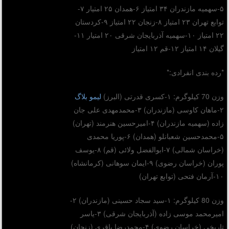
۵-سهمیه مازندران ۳۴ امتیاز ۶-همدان ۲۵ امتیار ۷-
توابع تهران ۲۳ امتیاز ۸-زنجان ۲۲ امتیاز ۹-کردستان
۲۲ امتیاز ۱۰-سهمیه آذربایجان شرقی ۲۰ امتیار ۱۱-
گیلان ۱۴ امتیاز ۱۲-قم ۱۲ امتیاز
*رده بندی انفرادی:*
وزن 70 کیلوگرم: ۱-کسری قدرتی (البرز)
لیمو بلاگ
۲-ماهان کاوسی (مازندران) ۳-محمدمهدی علی جان
زاده (سهمیه مازندران) ۴-امیرحسین هنرمند (تهران)
۵-محمدحسین شعبانلو (همدان) ۶-پوریا محمدی
(خراسان شمالی) ۷-ابوالفضل ولائی (قم) ۸-یوسف
پوران (خراسان رضوی) ۹-ایمان سوهانی (کرمانشاه)
۱۰-آرمان فتحی (توابع تهران)
وزن 80 کیلوگرم: ۱-سید سجاد حسینی (مازندران) ۲-
امیرمحمد موسی زاده (آذربایجان شرقی) ۳-یاسر
تاریخی (خراسان رضوی) ۴-محمدرضا باقری (زنجان)