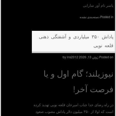
یاسر نام آور سارانی
Posted in
دسته‌بندی نشده
پاداش ۳۵۰ میلیاردی و آشفتگی ذهنی
قلعه نویی
Posted on
ژوئن 13, 2026
by
ins2012
نیوزیلند؛ گام اول و یا
فرصت آخر!
در راه رضای خدا جناب امیرخان قلعه نویی تهدید کرده
است که اولا از ۳۵۰ میلیون دلار پاداش مصوب صعود