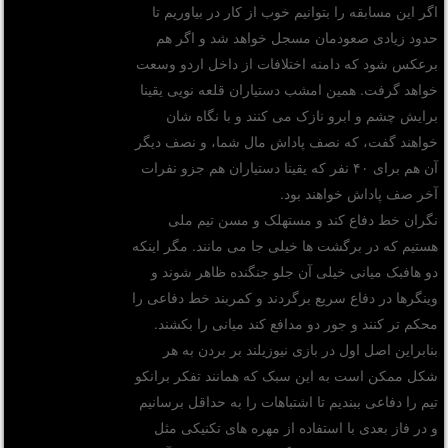
اگر این مسابقه را بتوانیم خوب از کار در بیاوریم تا
حدود زیادی صعودمان مسجل خواهد شد و اگر هم
برعکس شود که دامنه اختلافات از داخل اردو وسعت
خواهد گرفت. همین امشب دستیاران قلعه نویی یقینا
برایش چشم و ابرو نازک می کنند و با نگاه شان
خواهند گفت، که نصف پاداش مال شما، و نصف دیگر
آن هم برای ۴۰ نفر که یقینا دستیاران هم جزو نفرات
آخر صف پاداش خواهند بود.
نگران خط دفاع کند و مستهلک و مسن تیم ملی
هستیم که در برگشت ها خیلی جا می مانند. مگر اینکه
دو هافبک میانی خیلی آن جلو جنگنده ظاهر شوند و
وینگرها در دفاع سریع برگردند و کمربند خط دفاعی را
محکم تر کنند و جور دو مدافع کند میانی را بکشند.
بنابراین اصل اول در بازی نیوزیلند بر بردن به هر
شکل ممکن است به این سبک که همانند تفکر برانکو
تیم را دفاعی ببندیم تا اشتباهات را به حداقل برسانیم
و در فاز بعدی با استفاده از مهره های تکنیکی مثل