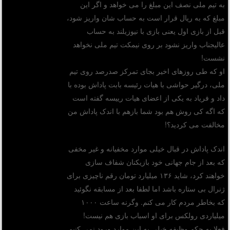
به تیم ملی نصف این مبلغ را می خواهد و اگر این
مبلغ که به ریال قرار است به حساب شان واریز شود،
قبل از بازی اول یعنی بازی با نیوزیلند به حساب
عالیجناب واریز نشود بر روی نیمکت تیم ملی نخواهد
نشست!
او که طی روزهای اخیر بجای تمرکز صدرصد روی تیم
ملی، درگیر حواشی با هیات رئیسه بابت پاداش بوده با
داد و فریاد به یکی از اعضای هیات رییسه گفته است
که اگه کی روش هم بود شما بازهم با اندک پاداش من
مخالفت می کردید؟!
اندک پاداش در قبال خیلی موارد مخفیانه و غیر مخفی
که بعد از جام جهانی خود بازیکنان شفاف سازی
خواهند کرد، شاید ۱۳۶ میلیارد تومان رقم ناچیزی برای
ژنرال بی ستاره باشد اما لطفا بعد از مسابقه نگوئید
که بخاطر مردم کار می کنم. وگرنه ساعت ۱۰۰۰
میلیاردی رولکس برای او اسباب بازی هم نیست!
فعلا به حکم وظیفه خیلی به این موارد ورود نمی کنیم