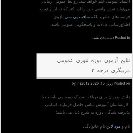
اعتماد عمومی ختم خواهد شد. روابط عمومی زمانی
می‌تواند نقش واقعی خود را ایفا کند که نه ابزار توزیع
فرصت‌های خاص، بلکه
سافت پی سی
بازوی
اطلاع‌رسانی عادلانه و پاسخگویی عمومی باشد.
Posted in
دسته‌بندی نشده
نتایج آزمون دوره تئوری عمومی
مربیگری درجه ۳
Posted on
ژوئن 15, 2026
by
ins2012
دانش پذیران برای دریافت مدرک دوره می بایست با
کارشناسان آموزش تماس حاصل فرمایند. اسامی
پذیرفته شدگان دوره به شرح ذیل می باشد:
نام و
مود لاین
نام خانوادگی