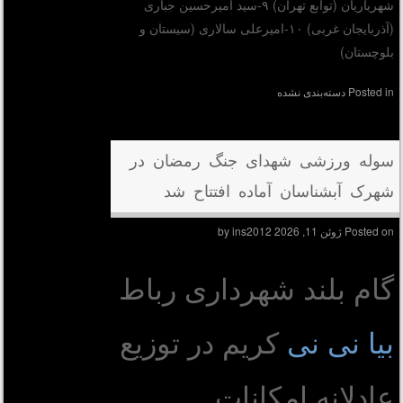
شهریاریان (توابع تهران) ۹-سید امیرحسین جباری
(آذربایجان غربی) ۱۰-امیرعلی سالاری (سیستان و
بلوچستان)
Posted in
دسته‌بندی نشده
سوله ورزشی شهدای جنگ رمضان در
شهرک آبشناسان آماده افتتاح شد
Posted on
ژوئن 11, 2026
by
ins2012
گام بلند شهرداری رباط
بیا نی نی
کریم در توزیع
عادلانه امکانات