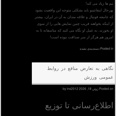
تیم ها زیاد می کند!
بهرحال اینفانتینو باید بشکلی متوجه این واقعیت بشود
که جامعه فوتبال و علاقه مندان به آن در ایران، بیشتر
از اینکه بخواهند فریب چنین نمایش هایی را از سوی
او بخورند، به عمل او نگاه می کنند که متاسفانه تا به
امروز هم هرگز از سر صداقت نبوده است!
Posted in
دسته‌بندی نشده
نگاهی به تعارض منافع در روابط
عمومی ورزش
Posted on
ژوئن 18, 2026
by
ins2012
اطلاع‌رسانی تا توزیع