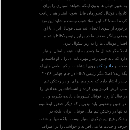
به تعبیر خیلی ها بدون اینکه بخواهد امتیازی را برای
کاروان فوتبال کشورمان قائل شود، امتیاز هم دریافت
کرده است! که این اصلا خوب نیست و شاید این نوع
برخورد از سوی اعضای تیم ملی فوتبال ایران با او،
بنوعی بیانگر ضعف ما در برابر رئیس FIFA باشد و
اقتدار فوتبالی ما را به زیر سئوال ببرد.
اصلا مگر فوتبال ما چقدر به اینفانتینو و امثال او نیاز
دارد که باید چنین رفتار مهربانانه ای را با او داشته و
صحه بر
دانلود کده
روی اشتباهات و کم لطفی های او
بگذارند؟ اصلا مگر رئیس FIFA در جام جهانی ۲۰۲۶
چقدر اختیار دارد که بخواهیم برای او در رختکن تیم
ملی فرش قرمز پهن کرده و اشتباهات پر تعدادش را
در قبال کاروان فوتبال کشورمان نادیده بگیریم و …
در چنین وضعیتی باید بپذیریم که دیگر حضور اینفانتینو
نه تنها در رختکن تیم ملی فوتبال ایران، بلکه در
رختکن هیچ تیم دیگری امتیاز نیست! بلکه تنها بر شدت
حرف و حدیث ها می افزاید و حواشی را در اطراف