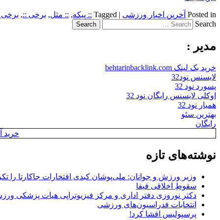
Posted in
آخرین اخبار ورزشی
|
Tagged
:: پیکه
,
:: مثل
,
برخی ::
,
برخی 
Search
مدیر :
خرید بک لینک behtarinbacklink.com
لایسنس نود32
پسورد نود 32
اوکلی لایسنس رایگان نود 32
همیار نود 32
بهترین سئو
رایگان
خرید آن
نوشته‌های تازه
وزیر ورزش و جوانان: ملی‌پوشان کبدی افتخارات جاکارتا را تکرا
سقوطِ اخلاقی فیفا
دکتر نوروزی دفتر اداری و مرکز فیزیوتراپی هیات پزشکی ورزشی
انتخابات فدراسیون‌های ورزشی
پرسپولیس افشا کرد!