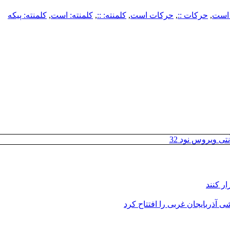
است
,
حرکات ::
,
حرکات است
,
کلمنته: ::
,
کلمنته: است
,
کلمنته: پیکه
تی ویروس نود 32
ر کنند
 آذربایجان غربی را افتتاح کرد