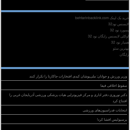
دیر :
ید بک لینک behtarinbacklink.com
ایسنس نود32
سورد نود 32
وکلی لایسنس رایگان نود 32
میار نود 32
هترین سئو
ایگان
وشته‌های تازه
وزیر ورزش و جوانان: ملی‌پوشان کبدی افتخارات جاکارتا را تکرار کنند
سقوطِ اخلاقی فیفا
دکتر نوروزی دفتر اداری و مرکز فیزیوتراپی هیات پزشکی ورزشی آذربایجان غربی را
افتتاح کرد
انتخابات فدراسیون‌های ورزشی
پرسپولیس افشا کرد!