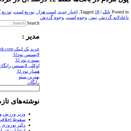
Posted in
بانک
|
18
Tagged
,
اخبار جدید
,
است هزار
,
توزیع است
,
توزیع
ناعادلانه گردش
,
نیوز
,
وجوه است
,
وجوه گردش
Search
مدیر :
خرید بک لینک behtarinbacklink.com
لایسنس نود32
پسورد نود 32
اوکلی لایسنس رایگان نو
همیار نود 32
بهترین سئو
رایگان
نوشته‌های تازه
وزیر ورزش و ج
سقوطِ اخلاقی 
دکتر نوروزی د
انتخابات فدر