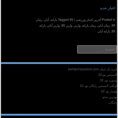
اخبار جدید
Posted in
آخرین اخبار ورزشی
|
95 یارانه
Tagged
,
آبان
,
زمان
95
,
زمان آبان
,
زمان یارانه
,
واریز
,
واریز 95
,
واریز آبان
,
یارانه
95
,
یارانه آبان
Searc
دیر :
ید بک لینک behtarinbacklink.com
ایسنس نود32
سورد نود 32
وکلی لایسنس رایگان نود 32
میار نود 32
هترین سئو
ایگان
وشته‌های تازه