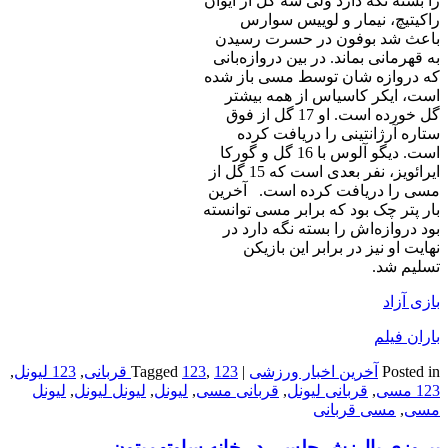
را بسته نگه دارد ولی سه گل از ایوان
راکیتیچ، نیمار و لوییس سوارس
باعث شد بوفون در حسرت رسیدن
به قهرمانی بماند. در بین د‌ر‌وازه‌بانی
که دروازه شان توسط مسی باز شده
است، ایکر کاسیاس از همه بیشتر
گل خورده است. او 17 گل از فوق
ستاره آرژانتینی را دریافت کرده
است. دیگو آلوس با 16 گل و گورکا
ایرائویز، نفر بعدی است که 15 گل از
مسی را دریافت کرده است. آخرین
بار پتر چک بود که برابر مسی توانسته
بود دروازه‌اش را بسته نگه دارد در
نهایت او نیز در برابر این بازیکن
تسلیم شد.
بازی آزاد
باران فیلم
Posted in
آخرین اخبار ورزشی
|
123 قربانی
,
123
Tagged
,
123 لیونل
,
123 مسی
,
قربانی لیونل
,
قربانی مسی
,
لیونل
,
لیونل لیونل
,
لیونل
مسی
,
مسی قربانی
پیروزی باارزش چلسی در خانه ساوتهمپتون