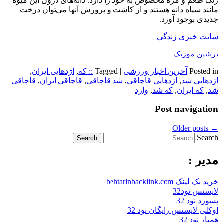
رنگ طعم و مزه مخصوص به خود را دارد. دانه‌های درون این میوه
مانند سیاه دانه هستند و از کاشت و پرورش آنها می‌توان درخت
جدیدی بوجود آورد.
سایت خبری زندگی
پرشین موزیک
Posted in
آخرین اخبار ورزشی
|
Tagged
:: که
,
اژدهایی ایران
,
اژدهایی شد
,
اژدهایی قاچاقی
,
شد قاچاقی
,
قاچاقی ایران
,
قاچاقی
شد
,
که ایران
,
که شد
,
وارد
Post navigation
Older posts
←
Search
مدیر :
خرید بک لینک behtarinbacklink.com
لایسنس نود32
پسورد نود 32
اوکلی لایسنس رایگان نود 32
همیار نود 32