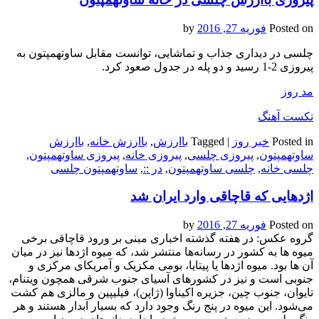
Posted on
فوریه 27, 2016
by
چلسی در دیداری جذاب و تماشایی، توانست مقابل ساوتهمپتون به
پیروزی 2-1 رسید و دو پله در جدول صعود کرد.
مد روز
تکست آهنگ
Posted in
خبر روز
|
Tagged
باارزش
,
باارزش خانه
,
باارزش
ساوتهمپتون
,
پیروزی چلسی
,
پیروزی خانه
,
پیروزی ساوتهمپتون
,
چلسی خانه
,
چلسی ساوتهمپتون
,
در ::
,
ساوتهمپتون چلسی
اژدهایی که قاچاقی وارد ایران شد
Posted on
فوریه 27, 2016
by
گروه عکس: در هفته گذشته اخباری مبنی بر ورود قاچاقی برخی
میوه ها به کشور در رسانه‌ها منتشر شد، که میوه اژدها نیز در میان
آن ها بود. میوه اژدها یا پیتایا، بومی مکزیک و آمریکای مرکزی و
جنوبی است و نیز در کشورهای آسیای جنوب شرقی همچون ویتنام،
تایوان، جنوب چین، جزیره اکیناوا (ژاپن)، فیلیپین و مالزی هم کشت
می‌شود. این میوه در پنج رنگ وجود دارد که بسیار آبدار هستند و هر