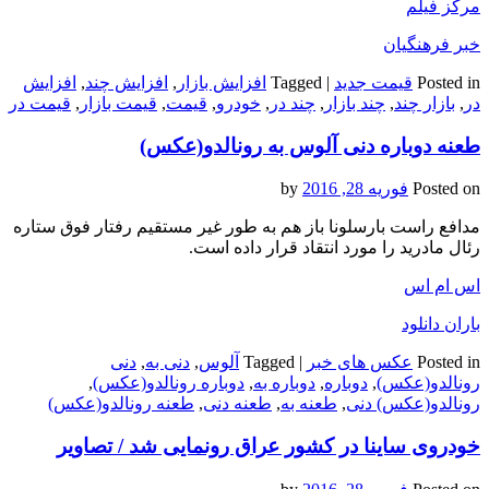
مرکز فیلم
خبر فرهنگیان
Posted in
قیمت جدید
|
Tagged
افزایش بازار
,
افزایش چند
,
افزایش
در
,
بازار چند
,
چند بازار
,
چند در
,
خودرو
,
قیمت
,
قیمت بازار
,
قیمت در
طعنه دوباره دنی آلوس به رونالدو(عکس)
Posted on
فوریه 28, 2016
by
مدافع راست بارسلونا باز هم به طور غیر مستقیم رفتار فوق ستاره
رئال مادرید را مورد انتقاد قرار داده است.
اس ام اس
باران دانلود
Posted in
عکس های خبر
|
Tagged
آلوس
,
دنی به
,
دنی
رونالدو(عکس)
,
دوباره
,
دوباره به
,
دوباره رونالدو(عکس)
,
رونالدو(عکس) دنی
,
طعنه به
,
طعنه دنی
,
طعنه رونالدو(عکس)
خودروی ساینا در کشور عراق رونمایی شد / تصاویر