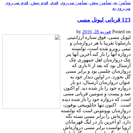
سامر: به
,
سامر: پیش
,
سامر: می‌رود
,
قدم
,
قدم پیش
,
قدم می‌رود
,
می‌رود به
123 قربانی لیونل مسی
Posted on
فوریه 28, 2016
by
لیونل مسی، فوق ستاره آرژانتینی
بارسلونا تقریبا با هر د‌ر‌وازه‌بان‌ و
تیمی روبرو شده است، توانسته
دروازه آنها را باز کند.آخرین آنها پتر
چک د‌ر‌وازه‌بان اهل جمهوری چک
آرسنال بود که بعد از 6 بازی که
د‌ر‌وازه‌بان چلسی بود و برابر مسی
گل نخورد، در اولین دیدار خود به
عنوان د‌ر‌وازه‌بان آرسنال، دو بار
دروازه خود را باز شده دید. او اکنون
صد و بیست و سومین قربانی مسی
است که دروازه خود را باز شده دیده
است. اکنون تنها جانلوییجی بوفون،
د‌ر‌وازه‌بان یوونتوس است که توانسته
دروازه‌اش را برابر مسی بسته نگه
دارد. او آخرین بار در لیگ قهرمانان
اروپا توانست برابر مسی دروازه‌اش