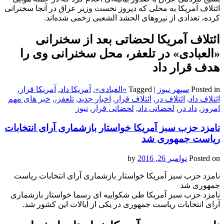
ائتلاف آمریکا به محلی که دیروز نخست وزیر عراق در آنجا سخنرانی
کرده، تعدادی از نیروهای الحشد الشعبی زخمی شده‌اند.
ائتلاف آمریکا لحضاتی بعد از سخنرانی
«العبادی» در تلعفر، محل سخنرانی‌ وی را
هدف قرار داد
Posted in
سپهر نیوز
|
Tagged
«العبادی»
,
آمریکا داد
,
آمریکا قرار
,
ائتلاف داد
,
ائتلاف در
,
ائتلاف قرار
,
اخبار جدید
,
تلعفر،
,
خبر های مهم
امروز
,
داد در
,
لحضاتی داد
,
لحضاتی قرار
,
نیوز
نامزد حزب سبز آمریکا خواستار بازشماری آرای انتخابات
ریاست جمهوری شد
Posted on
نوامبر 26, 2016
by
نامزد حزب سبز آمریکا خواستار بازشماری آرای انتخابات ریاست
جمهوری شد
نامزد حزب سبز آمریکا طی شکواییه ای رسما خواستار بازشماری
آرای انتخابات ریاست جمهوری در یکی از ایالات این کشور شد.