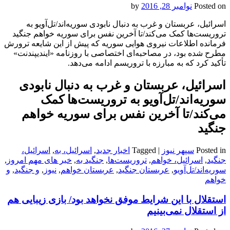
Posted on
نوامبر 28, 2016
by
اسرائیل، عربستان و غرب به دنبال نابودی سوریه‌اند/تل‌آویو به
تروریست‌ها کمک می‌کند/تا آخرین نفس برای سوریه خواهم جنگید
فرمانده اطلاعات نیروی هوایی سوریه که پیش از این شایعه ترورش
مطرح شده بود، در مصاحبه‌ای اختصاصی با روزنامه «ایندیپندنت»
تأکید کرد که به مبارزه با تروریسم ادامه می‌دهد.
اسرائیل، عربستان و غرب به دنبال نابودی
سوریه‌اند/تل‌آویو به تروریست‌ها کمک
می‌کند/تا آخرین نفس برای سوریه خواهم
جنگید
Posted in
سپهر نیوز
|
Tagged
اخبار جدید
,
اسرائیل، به
,
اسرائیل،
جنگید
,
اسرائیل، خواهم
,
تروریست‌ها
,
جنگید به
,
خبر های مهم امروز
,
سوریه‌اند/تل‌آویو
,
عربستان جنگید
,
عربستان خواهم
,
نیوز
,
و جنگید
,
و
خواهم
استقلال با این شرایط موفق نخواهد بود/ بازی زیبایی هم
از استقلال نمی‌بینیم