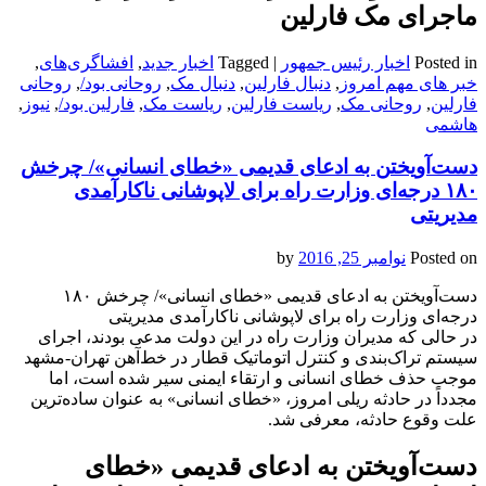
ماجرای مک فارلین
Posted in
اخبار رئیس جمهور
|
Tagged
اخبار جدید
,
افشاگری‌های
,
خبر های مهم امروز
,
دنبال فارلین
,
دنبال مک
,
روحانی بود/
,
روحانی
فارلین
,
روحانی مک
,
ریاست فارلین
,
ریاست مک
,
فارلین بود/
,
نیوز
,
هاشمی
دست‌آویختن به ادعای قدیمی‌‌ «خطای انسانی»‌/ چرخش
۱۸‌۰ درجه‌ای وزارت راه برای لاپوشانی ناکارآمدی
مدیریتی
Posted on
نوامبر 25, 2016
by
دست‌آویختن به ادعای قدیمی‌‌ «خطای انسانی»‌/ چرخش ۱۸‌۰
درجه‌ای وزارت راه برای لاپوشانی ناکارآمدی مدیریتی
در حالی که مدیران وزارت راه در این دولت مدعی بودند، اجرای
سیستم تراک‌بندی و کنترل اتوماتیک قطار در خط‌آهن تهران-مشهد
موجب حذف خطای انسانی و ارتقاء ایمنی سیر شده است، اما
مجدداً در حادثه ریلی امروز، «خطای انسانی» به عنوان ساده‌ترین
علت وقوع حادثه، معرفی شد.
دست‌آویختن به ادعای قدیمی‌‌ «خطای