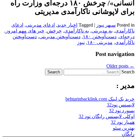
انسانی»‌/ چرخش ۱۸‌۰ درجه‌ای وزارت راه
برای لاپوشانی ناکارآمدی مدیریتی
Posted in
سپهر نیوز
|
Tagged
اخبار جدید
,
ادعای مدیریتی
,
ادعای
ناکارآمدی
,
به مدیریتی
,
به ناکارآمدی
,
چرخش
,
خبر های مهم امروز
,
درجه‌ای
,
دست‌آویختن ۱۸‌۰
,
دست‌آویختن مدیریتی
,
دست‌آویختن
ناکارآمدی
,
مدیریتی ۱۸‌۰
,
نیوز
Post navigation
Older posts
←
Search
مدیر :
خرید بک لینک behtarinbacklink.com
لایسنس نود32
پسورد نود 32
اوکلی لایسنس رایگان نود 32
همیار نود 32
بهترین سئو
رایگان