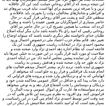
اين نتيجه برسند که از آقاي روحاني حمايت کنند. اين کار عاقلانه
ترين و با صرفه ترين تصميم براي آنها است. نبايد فريب نيروهاي تند
و افراطي و شانتاژهاي مخالفان دولت را بخورند، بايد عاقلانه و
منطقي فکر کنند و پشت سر آقاي روحاني قرار گيرند. در حال
حاضر بسياري از اصولگرايان نيز همين عقيده را داشته و مطرح
کرده اند. منتجب نيا همچين تصريح کرد: در حال حاضر نيز آقاي
روحاني رقيبي که اميد راي بالا داشته باشد ندارد مگر اينکه اصلاح
طلبان خداي ناخواسته نظر ديگري داشته باشند که ميتواند اوضاع را
تغيير دهد. قائم مقام حزب اعتماد ملی درخصوص احتمال ورود
محمود احمدي نژاد در انتخابات رياست جمهوري گفت: اين يک
فاجعه است که نظام اجازه دهد احمدي نژاد وارد صحنه شده و
صلاحيت او مورد تاييد قرار بگيرد، در اين صورت به خيلي چيزها بايد
شک کرد. اين نماينده پيشين مجلس ادامه داد: من در اينکه احمدي
نژاد به طور جد وارد صحنه شده و هدفش رسيدن به رياست
جمهوري آينده باشد، ترديد دارم. بيشتر احتمال ميدهم فعاليت هاي
انجام شده يک فرافکني و فرار رو به جلو است که ميخواهد از
اتهاماتي که به او و نزديکانش وارد شده و پرونده هاي فراواني که
دارد نجات پيدا کند و حداقل در افکار عمومي محاکمه شدن خود و
نزديکان و دوستانش را تحت الشعاع قرار دهد و به نوعي ميخواهد
مردم سواستفاده ها، غارت گري اموال عمومي و بيت المال را
فراموش کنند. وي افزود: به نظرم مي‌رسد اين تلاش هايي که در
چند وقت اخير توسط احمدي نژاد انجام مي گيرد در اين راستاست و
بسيار بعيد است که او اميد داشته باشد صلاحيتش بار ديگر در اين