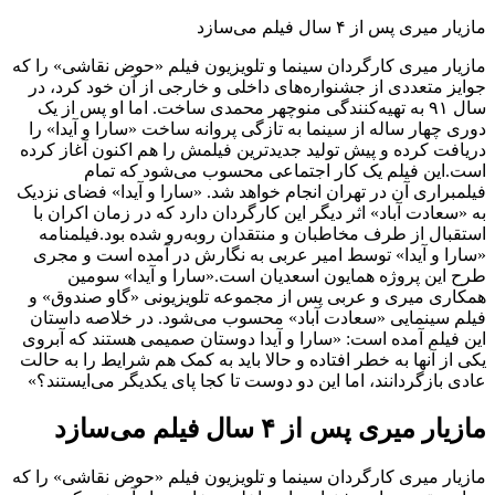
مازیار میری پس از ۴ سال فیلم می‌سازد
مازیار میری کارگردان سینما و تلویزیون فیلم «حوض نقاشی» را که
جوایز متعددی از جشنواره‌های داخلی و خارجی از آن خود کرد، در
سال ۹۱ به تهیه‌کنندگی منوچهر محمدی ساخت. اما او پس از یک
دوری چهار ساله از سینما به تازگی پروانه ساخت «سارا و آیدا» را
دریافت کرده و پیش تولید جدیدترین فیلمش را هم اکنون آغاز کرده
است.این فیلم یک کار اجتماعی محسوب می‌شود که تمام
فیلمبراری آن در تهران انجام خواهد شد. «سارا و آیدا» فضای نزدیک
به «سعادت آباد» اثر دیگر این کارگردان دارد که در زمان اکران با
استقبال از طرف مخاطبان و منتقدان روبه‌رو شده بود.فیلمنامه
«سارا و آیدا» توسط امیر عربی به نگارش در آمده است و مجری
طرح این پروژه همایون اسعدیان است.«سارا و آیدا» سومین
همکاری میری و عربی پس از مجموعه تلویزیونی «گاو صندوق» و
فیلم سینمایی «سعادت آباد» محسوب می‌شود. در خلاصه داستان
این فیلم آمده است: «سارا و آیدا دوستان صمیمی هستند که آبروی
یکی از آنها به خطر افتاده و حالا باید به کمک هم شرایط را به حالت
عادی بازگردانند، اما این دو دوست تا کجا پای یکدیگر می‌ایستند؟»
مازیار میری پس از ۴ سال فیلم می‌سازد
مازیار میری کارگردان سینما و تلویزیون فیلم «حوض نقاشی» را که