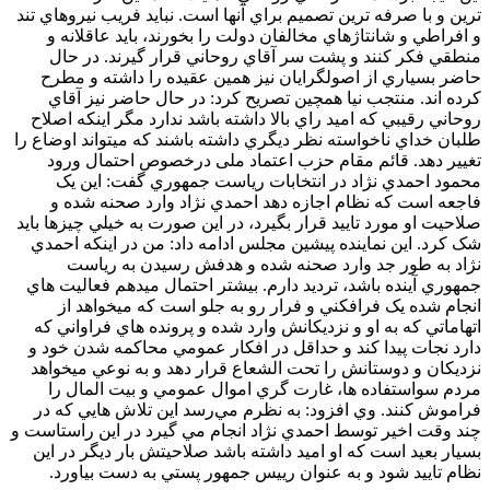
ترين و با صرفه ترين تصميم براي آنها است. نبايد فريب نيروهاي تند
و افراطي و شانتاژهاي مخالفان دولت را بخورند، بايد عاقلانه و
منطقي فکر کنند و پشت سر آقاي روحاني قرار گيرند. در حال
حاضر بسياري از اصولگرايان نيز همين عقيده را داشته و مطرح
کرده اند. منتجب نيا همچين تصريح کرد: در حال حاضر نيز آقاي
روحاني رقيبي که اميد راي بالا داشته باشد ندارد مگر اينکه اصلاح
طلبان خداي ناخواسته نظر ديگري داشته باشند که ميتواند اوضاع را
تغيير دهد. قائم مقام حزب اعتماد ملی درخصوص احتمال ورود
محمود احمدي نژاد در انتخابات رياست جمهوري گفت: اين يک
فاجعه است که نظام اجازه دهد احمدي نژاد وارد صحنه شده و
صلاحيت او مورد تاييد قرار بگيرد، در اين صورت به خيلي چيزها بايد
شک کرد. اين نماينده پيشين مجلس ادامه داد: من در اينکه احمدي
نژاد به طور جد وارد صحنه شده و هدفش رسيدن به رياست
جمهوري آينده باشد، ترديد دارم. بيشتر احتمال ميدهم فعاليت هاي
انجام شده يک فرافکني و فرار رو به جلو است که ميخواهد از
اتهاماتي که به او و نزديکانش وارد شده و پرونده هاي فراواني که
دارد نجات پيدا کند و حداقل در افکار عمومي محاکمه شدن خود و
نزديکان و دوستانش را تحت الشعاع قرار دهد و به نوعي ميخواهد
مردم سواستفاده ها، غارت گري اموال عمومي و بيت المال را
فراموش کنند. وي افزود: به نظرم مي‌رسد اين تلاش هايي که در
چند وقت اخير توسط احمدي نژاد انجام مي گيرد در اين راستاست و
بسيار بعيد است که او اميد داشته باشد صلاحيتش بار ديگر در اين
نظام تاييد شود و به عنوان رييس جمهور پستي به دست بياورد.