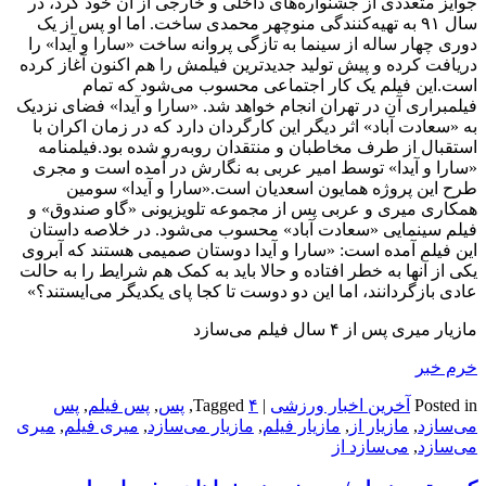
جوایز متعددی از جشنواره‌های داخلی و خارجی از آن خود کرد، در
سال ۹۱ به تهیه‌کنندگی منوچهر محمدی ساخت. اما او پس از یک
دوری چهار ساله از سینما به تازگی پروانه ساخت «سارا و آیدا» را
دریافت کرده و پیش تولید جدیدترین فیلمش را هم اکنون آغاز کرده
است.این فیلم یک کار اجتماعی محسوب می‌شود که تمام
فیلمبراری آن در تهران انجام خواهد شد. «سارا و آیدا» فضای نزدیک
به «سعادت آباد» اثر دیگر این کارگردان دارد که در زمان اکران با
استقبال از طرف مخاطبان و منتقدان روبه‌رو شده بود.فیلمنامه
«سارا و آیدا» توسط امیر عربی به نگارش در آمده است و مجری
طرح این پروژه همایون اسعدیان است.«سارا و آیدا» سومین
همکاری میری و عربی پس از مجموعه تلویزیونی «گاو صندوق» و
فیلم سینمایی «سعادت آباد» محسوب می‌شود. در خلاصه داستان
این فیلم آمده است: «سارا و آیدا دوستان صمیمی هستند که آبروی
یکی از آنها به خطر افتاده و حالا باید به کمک هم شرایط را به حالت
عادی بازگردانند، اما این دو دوست تا کجا پای یکدیگر می‌ایستند؟»
مازیار میری پس از ۴ سال فیلم می‌سازد
خرم خبر
Posted in
آخرین اخبار ورزشی
|
۴
Tagged
,
پس
,
پس فیلم
,
پس
می‌سازد
,
مازیار از
,
مازیار فیلم
,
مازیار می‌سازد
,
میری فیلم
,
میری
می‌سازد
,
می‌سازد از