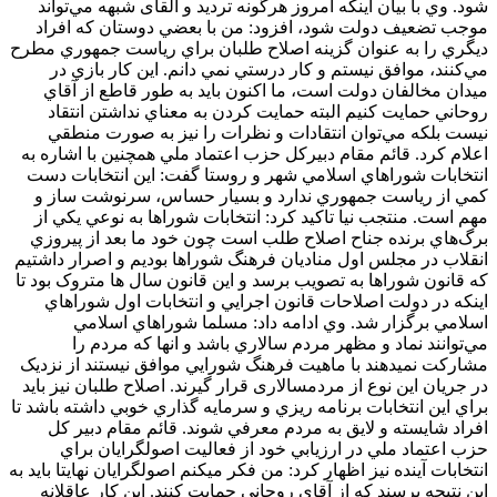
شود. وي با بيان اينکه امروز هرگونه ترديد و القای شبهه مي‌تواند
موجب تضعيف دولت شود، افزود: من با بعضي دوستان که افراد
ديگري را به عنوان گزينه اصلاح طلبان براي رياست جمهوري مطرح
مي‌کنند، موافق نيستم و کار درستي نمي دانم. اين کار بازي در
ميدان مخالفان دولت است، ما اکنون بايد به طور قاطع از آقاي
روحاني حمايت کنيم البته حمايت کردن به معناي نداشتن انتقاد
نيست بلکه مي‌توان انتقادات و نظرات را نيز به صورت منطقي
اعلام کرد. قائم مقام دبيرکل حزب اعتماد ملي همچنين با اشاره به
انتخابات شوراهاي اسلامي شهر و روستا گفت: اين انتخابات دست
کمي از رياست جمهوري ندارد و بسيار حساس، سرنوشت ساز و
مهم است. منتجب نيا تاکيد کرد: انتخابات شوراها به نوعي يکي از
برگ‌هاي برنده جناح اصلاح طلب است چون خود ما بعد از پيروزي
انقلاب در مجلس اول مناديان فرهنگ شوراها بوديم و اصرار داشتيم
که قانون شوراها به تصويب برسد و اين قانون سال ها متروک بود تا
اينکه در دولت اصلاحات قانون اجرايي و انتخابات اول شوراهاي
اسلامي برگزار شد. وي ادامه داد: مسلما شوراهاي اسلامي
مي‌توانند نماد و مظهر مردم سالاري باشد و انها که مردم را
مشارکت نميدهند با ماهيت فرهنگ شورايي موافق نيستند از نزدیک
در جریان این نوع از مردمسالاری قرار گیرند. اصلاح طلبان نيز بايد
براي اين انتخابات برنامه ريزي و سرمايه گذاري خوبي داشته باشد تا
افراد شايسته و لايق به مردم معرفي شوند. قائم مقام دبير کل
حزب اعتماد ملي در ارزيابي خود از فعاليت اصولگرايان براي
انتخابات آينده نيز اظهار کرد: من فکر ميکنم اصولگرايان نهايتا بايد به
اين نتيجه برسند که از آقاي روحاني حمايت کنند. اين کار عاقلانه