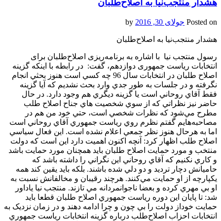
هشدار منتجب‌نیا به اصلاح‌طلبان
Posted on
جولای 30, 2016
by
هشدار منتجب‌نیا به اصلاح‌طلبان
رسول منتجب نيا با اشاره به برنامه‌ریزی اصلاح‌طلبان برای
انتخابات ریاست جمهوری دوازدهم، گفت: در رابطه با اينکه گزينه
اصلاح طلبان در انتخابات سال 96 چه کسي است هنوز بحثي انجام
نگرفته و در جلسات به طور جدي وارد بحث نشديم که آيا گزينه
فقط آقاي روحاني است يا گزينه ديگري هم وجود دارد. در حال
حاضر نيز نظراتي که از سوي شخصيت هاي جناح اصلاح طلب
مطرح مي‌شود که نظرات شخصي است، حتي خود من هم در
مصاحبه‌هايم گفتم نظرم روي رياست جمهوري آقاي روحاني است
اما به هرحال هنوز نظر جمعي اعلام نشده است. اين فعال سياسي
اصلاح طلب اظهار کرد: آنچه اکنون اهميت دارد اين است که دولت
منتخب و مورد حمايت اصلاح طلبان بايد همچنان مورد حمايت باشد
و کاري نکنيم که آقاي روحاني اين نگراني را داشته باشد که
حاميانش دچار ترديد و دو دلي شده باشند. بلکه بايد يقين کند همه
يکپارچه از او حمايت مي‌کنند. هرچند رقيبان و مخالفانش نسبت به
او بي مهري کرده و بعضا ناجوانمردانه مي تازند. منتجب نيا ياداور
شد: تا پايان اين دوره رياست جمهوري اصلاح طلبان قطعا بايد
حمايت خوداز دولت را بي چون و چرا ادامه دهند و در زمان نزديک به
انتخابات احزاب اصلاح‌طلب درباره گزينه انتخابات رياست جمهوري