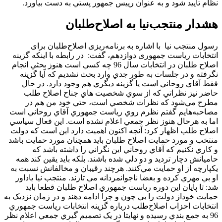
نظام تاييد شود و به عنوان رييس جمهور پستي به دست بياورد.
هشدار منتجب‌نیا به اصلاح‌طلبان
رسول منتجب نيا با اشاره به برنامه‌ریزی اصلاح‌طلبان برای
انتخابات ریاست جمهوری دوازدهم، گفت: در رابطه با اينکه گزينه
اصلاح طلبان در انتخابات سال 96 چه کسي است هنوز بحثي انجام
نگرفته و در جلسات به طور جدي وارد بحث نشديم که آيا گزينه
فقط آقاي روحاني است يا گزينه ديگري هم وجود دارد. در حال
حاضر نيز نظراتي که از سوي شخصيت هاي جناح اصلاح طلب
مطرح مي‌شود که نظرات شخصي است، حتي خود من هم در
مصاحبه‌هايم گفتم نظرم روي رياست جمهوري آقاي روحاني است
اما به هرحال هنوز نظر جمعي اعلام نشده است. اين فعال سياسي
اصلاح طلب اظهار کرد: آنچه اکنون اهميت دارد اين است که دولت
منتخب و مورد حمايت اصلاح طلبان بايد همچنان مورد حمايت باشد
و کاري نکنيم که آقاي روحاني اين نگراني را داشته باشد که
حاميانش دچار ترديد و دو دلي شده باشند. بلکه بايد يقين کند همه
يکپارچه از او حمايت مي‌کنند. هرچند رقيبان و مخالفانش نسبت به
او بي مهري کرده و بعضا ناجوانمردانه مي تازند. منتجب نيا ياداور
شد: تا پايان اين دوره رياست جمهوري اصلاح طلبان قطعا بايد
حمايت خوداز دولت را بي چون و چرا ادامه دهند و در زمان نزديک به
انتخابات احزاب اصلاح‌طلب درباره گزينه انتخابات رياست جمهوري
96 به جمع بندي رسيده و نهايتا در يک تصميم گيري جمعي اعلام نظر