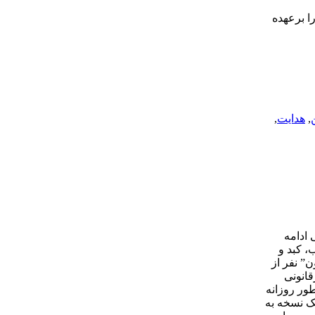
را برعهده
,
هدایت
,
 ادامه
ون قلب، کبد و
تفاده قرار بگیرند. در مجموع بر طبق این مطالعه از سال 2000 تاکنون حدود “1.5 میلیون” نفر از
در مراکز غیرقانونی
ور روزانه
یک نسخه به