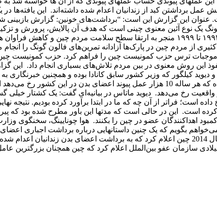
ن عملهای پیوندی حساب عملهای پیوندی که از آن ها خواسته شد به ط
عمل برداشتن کبد از زندانیان اعدام شده داشته‌اند. این یافته‌ها در 
لعه مربوط به سال 2007 مطرح شده است. عنوان این گزارش این است: “برداشت‌های خونین: گزارش بازبین
ونگ یک نوع آئین معنوی چینی است که هدف آن پالایش، پرورش و تزکیه
ذهن معرفی شده است. از آن جا که اشاعه این آیین در بین سال‌های ۱۹۹۲ تا ۱۹۹۹ منجر به ارتقا سطح سلامت مردم چین و کاهش
ری از مردم چین در پارک‌ها آزادانه تمرین‌های فالون گونگ را انجام می
امر موجبات ترس حزب کمونیست چین را فراهم کرد. حزب کمونیست چین
از نفوذ این روش معنوی در بین مردم تلاش‌های بسیاری انجام داد. این گز
ید کیلگور که وزیر کشور سابق کانادا بوده و همچنین خبرنگاری به نا
گوتمن تالیف شده است. اگر چه دولت چین به طور رسمی اعلام کرده که هر ساله 10 هزار عمل پیوند اعضای بدن در این کشور رخ 
واقعیت رخ می‌دهد. دیوید ماتاس در بیانیه‌ای گفت: یک کشتار خیلی گس
ه است؛ فراتر از آن چه که ما در ابتدا برآورد کرده بودیم. نتیجه نها
ده است. این در حالی است که مدتها این باور مطرح شده بود که پیر
ود اهداکنندگان عضو در چین را بکنند. هوا چونایینگ، سخنگوی وزارت
خواهم بگویم که یک چنین داستانهایی درباره برداشت اجباری اعضای 
چین توهم و بی اساس هستند. این‌ها پایه و اساس واقعی ندارند. در سال 2014 چین اعلام کرد که به برداشت اعضای بدن زندانیان ا
میلادی سازمان عفو بین‌الملل اعلام کرد که چین همچنان بزرگترین عامل