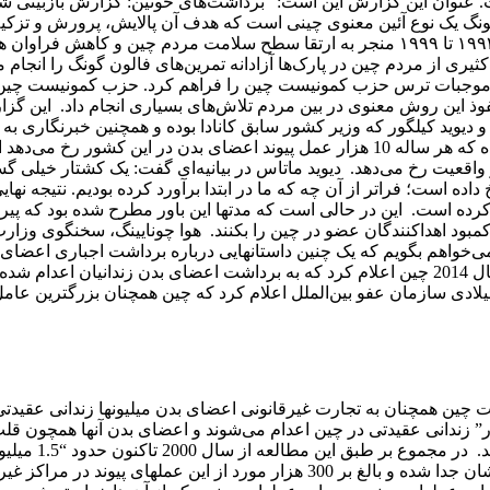
لعه مربوط به سال 2007 مطرح شده است. عنوان این گزارش این است: “برداشت‌های خونین: گزارش بازبین
ونگ یک نوع آئین معنوی چینی است که هدف آن پالایش، پرورش و تزکیه
ذهن معرفی شده است. از آن جا که اشاعه این آیین در بین سال‌های ۱۹۹۲ تا ۱۹۹۹ منجر به ارتقا سطح سلامت مردم چین و کاهش
ری از مردم چین در پارک‌ها آزادانه تمرین‌های فالون گونگ را انجام می
امر موجبات ترس حزب کمونیست چین را فراهم کرد. حزب کمونیست چین
از نفوذ این روش معنوی در بین مردم تلاش‌های بسیاری انجام داد. این گز
ید کیلگور که وزیر کشور سابق کانادا بوده و همچنین خبرنگاری به نا
گوتمن تالیف شده است. اگر چه دولت چین به طور رسمی اعلام کرده که هر ساله 10 هزار عمل پیوند اعضای بدن در این کشور رخ 
واقعیت رخ می‌دهد. دیوید ماتاس در بیانیه‌ای گفت: یک کشتار خیلی گس
ه است؛ فراتر از آن چه که ما در ابتدا برآورد کرده بودیم. نتیجه نها
ده است. این در حالی است که مدتها این باور مطرح شده بود که پیر
ود اهداکنندگان عضو در چین را بکنند. هوا چونایینگ، سخنگوی وزارت
خواهم بگویم که یک چنین داستانهایی درباره برداشت اجباری اعضای 
چین توهم و بی اساس هستند. این‌ها پایه و اساس واقعی ندارند. در سال 2014 چین اعلام کرد که به برداشت اعضای بدن زندانیان ا
میلادی سازمان عفو بین‌الملل اعلام کرد که چین همچنان بزرگترین عامل
 چین همچنان به تجارت غیرقانونی اعضای بدن میلیونها زندانی عقیدتی
 کارشناسان برآورد کرده‌اند که سالانه بین “60 هزار تا 100 هزار” زندانی عقیدتی در چین اعدام می‌شوند و اعضای بدن آنها همچ
دیگر اعضا جدا می‌شوند تا در عملهای پیوندی مورد اس
این زندانیان در 712 مرکز پیوند کبد و کلیه در سراسر چین اعضای بدنشان جدا شده و بالغ بر 300 هزار مورد از این عملهای پیوند 