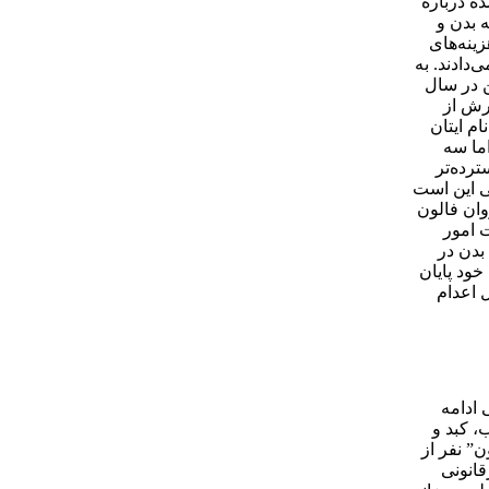
ی شده درباره
 بدن و
 فراوان هزینه‌های
‌دادند. به
 در سال
ارش از
م ایتان
می‌دهد اما سه
ترده‌تر
یی این است
وان فالون
 امور
بدن در
عدام شده خود پایان
 اعدام
 ادامه
ون قلب، کبد و
تفاده قرار بگیرند. در مجموع بر طبق این مطالعه از سال 2000 تاکنون حدود “1.5 میلیون” نفر از
در مراکز غیرقانونی