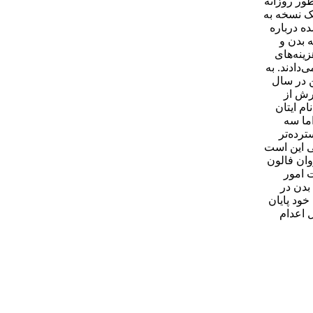
ور روزانه
یک نسخه به
ی شده درباره
 بدن و
 فراوان هزینه‌های
‌دادند. به
 در سال
ارش از
م ایتان
می‌دهد اما سه
ترده‌تر
یی این است
وان فالون
 امور
بدن در
عدام شده خود پایان
 اعدام