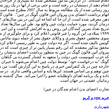
انجام شده‌اند. در گزارش مذکور مشخص شده که بسیاری از جراحان ای
انجام دهند از دستشان در رفته است و حتی برخی از آنها در یک روز شش 
روز رسانی شده از یک مطا
اتهام برداشت اعضای بدن پیروان آئین فالون گونگ در چین”. فالون گ
درمان گردید، مورد حمایت دولت چین واقع بود. طی این سال‌ها تعداد کثی
تدریج تعداد تمرین کنندگان این روش رو به افزایش گذاشت و این 
۱۹۹۹ میلادی، این گروه را غیر قانونی اعلام کرد و برای جلوگیری 
سوی محققین حقوق بشری و وکلای حقوق بشر از جمله دیوید ماتاس و دیو
محقق مذکور معتقدند که این رقم بسیار پایین تر از چیزی است که در 
پیروان آئین فالون گونگ در چین به منظور برداشت اعضای بدنشان رخ داد
که حزب کمونیست چین دولت را متعهد به کشتار گسترده بی گناهان کر
گونگ “به درخواست خود” توسط دولت چین اعدام می‌شوند تا جبران کمب
خارجه چین در یک کنفرانس خبری در پاسخ به این گزارش گفت: من می‌
داده و یک برنامه اهدای داوطلبانه عضو را اجرا می‌کند. سال گذشته 
زندانیان عقیدتی در جهان است.
تجارت اعضای بدن اعدام شدگان در چین!
خرید vpn و کریو
شهرداری