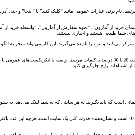
نید.
ط، نام برند، عبارات عمومی مانند “کلیک کنید” یا “اینجا” و حتی آد
راهنمای خرید از آمازون”، “نحوه سفارش از آمازون”، “واسطه خرید از آما
ک‌های شما طبیعی هستند و اجباری نیستند.
ز می‌کنند و تنوع را نادیده می‌گیرند. این کار می‌تواند منجر به الگو
بهتر است حدود 30 تا 40 درصد لینک‌های شما با کلمه کلیدی اصلی باشند، 20 تا 30 درصد با کلمات مرتبط، و بقیه با انکرتکست‌های عم
 از اشتباهات رایج جلوگیری کنید.
ی است که باید بگیرید. نه هر سایتی که به شما لینک می‌دهد، به سئ
اولین معیار، اعتبار دامنه یا Domain Authority است. این عدد بین 0 تا 100 است و نشان‌دهنده قدرت کلی یک سایت است. هرچه این عدد 
 در همان حوزه فعالیت شما باشد، آن لینک بسیار موثرتر خواهد بود.