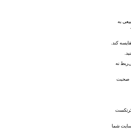
یعی به
ایسه کند.
ید.
‌ربط نه
ین صحبت
نکرتکست
 سایت شما