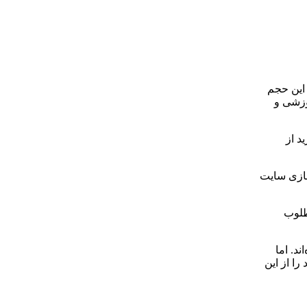
 این حجم
وزشی و
د از
سازی سایت
طلوب
د. اما
ا از این