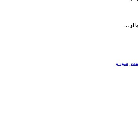
ا او …
ست
,
سود و