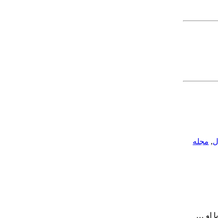
ل
,
مجله
ا او …