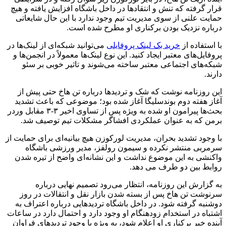
قرار گرفته که تنش و انتقادها در داخل باشگاه افزایش یافته و هیچ
حمایت علنی از سوی مدیریت تیم وجود ندارد با این حال شایعاتی
درباره نزدیک بودن برکناری او مطرح شده است.
با استفاده از
خرید بک لینک پروفایلی
می‌توانید شبکه‌ای از لینک‌ها در
پروفایل‌های معتبر ایجاد کنید. این نوع لینک‌ها معمولاً در انجمن‌ها و
شبکه‌های اجتماعی معتبر ساخته می‌شوند و تاثیر خوبی بر سئو
دارند.
این روزنامه نوشت که شک و تردیدها درباره تن هاخ حتی پیش از
آغاز هفته دوم بوندسلیگا آغاز شده بود؛ موضوعی که باعث تشدید
بحث‌ها پیرامون او شده به ویژه پس از تساوی اخیر ۳-۳ مقابل وردر
برمن که به عنوان عملکردی افشاگر مشکلات تیم توصیف شد.
با وجود تشدید بحران، مدیریت لورکوزن هیچ بیانیه‌ای برای حمایت از
سرمربی منتشر نکرده و سیمون رولفز، مدیر ورزشی باشگاه
واکنشی به این موضوع نداشت و این نشانه‌ای واضح از تیره شدن
روابط بین دو طرف می دهد.
به گزارش این روزنامه، انتظار می‌رود تصمیم نهایی درباره
سرنوشت تن هاخ پس از بسته شدن بازار نقل و انتقالات در روز
دوشنبه گرفته شود. در داخل باشگاه تردیدهایی درباره اعتراف به
اشتباه در استخدام زودهنگام او وجود دارد و احتمال دارد در ساعات
آینده خبر برکناری او اعلام شود، به ویژه با وجود تردیدهای فراوان