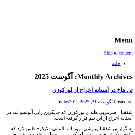
آخرین اخبار ورزشی
خبر
Menu
Skip to content
خانه
Monthly Archives:
آگوست 2025
تن هاخ در آستانه اخراج از لورکوزن
Posted on
آگوست 31, 2025
by
ins2012
شفقنا – سرمربی هلندی لورکوزن که جایگزین ژابی آلونسو شد در
آستانه اخراج از این تیم قرار گرفته است.
به گزارش شفقنا ورزشی، روزنامه آلمانی «کیکر» فاش کرد که
آینده اریک تن هاخ، در بایر لورکوزن زیر سوال رفته و در شرایطی