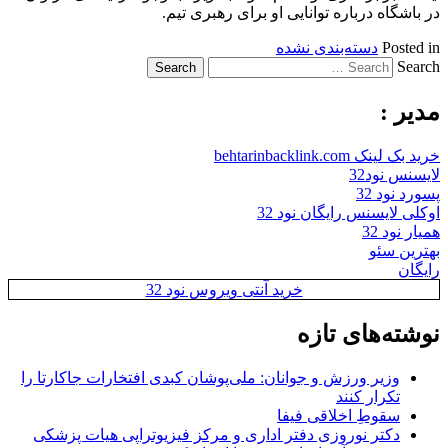
در باشگاه درباره توانایی او برای رهبری تیم.
Posted in
دسته‌بندی نشده
Search
مدیر :
خرید بک لینک behtarinbacklink.com
لایسنس نود32
پسورد نود 32
اوکلی لایسنس رایگان نود 32
همیار نود 32
بهترین سئو
رایگان
خرید آنتی ویروس نود 32
نوشته‌های تازه
وزیر ورزش و جوانان: ملی‌پوشان کبدی افتخارات جاکارتا را
تکرار کنند
سقوطِ اخلاقی فیفا
دکتر نوروزی دفتر اداری و مرکز فیزیوتراپی هیات پزشکی