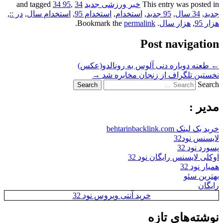
This entry was posted in
خبر ورزشی جدید
and tagged
34
,
34 95
جدید
,
34 سال
,
95 جدید
,
استخدام
,
استخدام 95
,
استخدام سال
,
در ::
,
هزار 95
,
هزار سال
. Bookmark the
permalink
.
Post navigation
←
طعنه دوباره دنی آلوس به رونالدو(عکس)
نخستین تلگراف از زنجان مخابره شد
→
Search
مدیر :
خرید بک لینک behtarinbacklink.com
لایسنس نود32
پسورد نود 32
اوکلی لایسنس رایگان نود 32
همیار نود 32
بهترین سئو
رایگان
خرید آنتی ویروس نود 32
نوشته‌های تازه