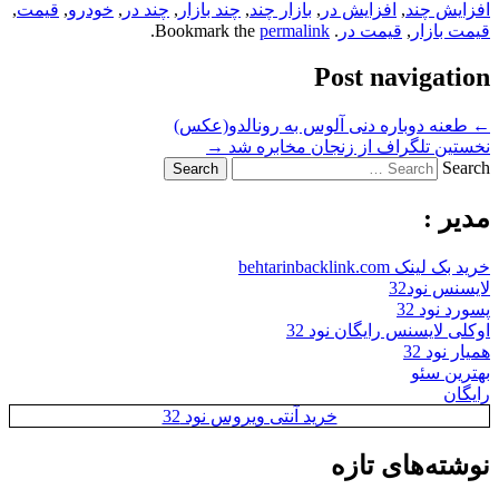
افزایش چند
,
افزایش در
,
بازار چند
,
چند بازار
,
چند در
,
خودرو
,
قیمت
,
قیمت بازار
,
قیمت در
. Bookmark the
permalink
.
Post navigation
←
طعنه دوباره دنی آلوس به رونالدو(عکس)
نخستین تلگراف از زنجان مخابره شد
→
Search
مدیر :
خرید بک لینک behtarinbacklink.com
لایسنس نود32
پسورد نود 32
اوکلی لایسنس رایگان نود 32
همیار نود 32
بهترین سئو
رایگان
خرید آنتی ویروس نود 32
نوشته‌های تازه