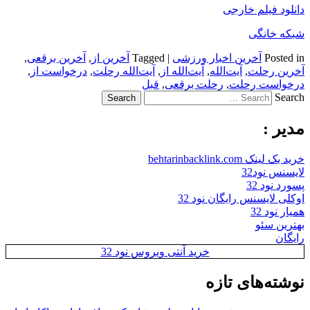
دانلود فیلم خارجی
شبکه خانگی
Posted in
آخرین اخبار ورزشی
|
Tagged
آخرین از
,
آخرین برقعی
,
آخرین رحلت
,
آیت‌الله
,
آیت‌الله از
,
آیت‌الله رحلت
,
درخواست از
,
درخواست رحلت
,
رحلت برقعی
,
قبل
Search
مدیر :
خرید بک لینک behtarinbacklink.com
لایسنس نود32
پسورد نود 32
اوکلی لایسنس رایگان نود 32
همیار نود 32
بهترین سئو
رایگان
خرید آنتی ویروس نود 32
نوشته‌های تازه