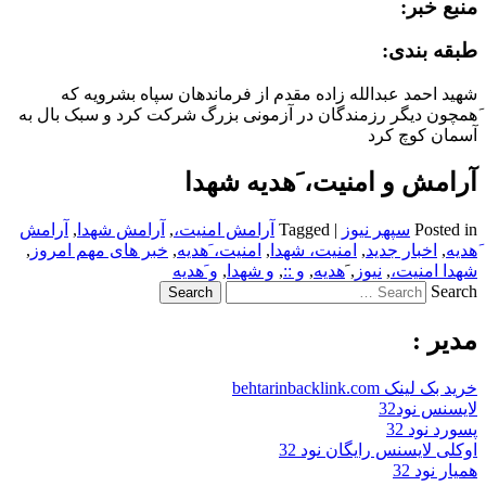
منبع خبر:
طبقه بندی:
شهید احمد عبدالله زاده مقدم از فرماندهان سپاه بشرویه که
َهمچون دیگر رزمندگان در آزمونی بزرگ شرکت کرد و سبک بال به
آسمان کوچ کرد
آرامش و امنیت، َهدیه شهدا
Posted in
سپهر نیوز
|
Tagged
آرامش امنیت،
,
آرامش شهدا
,
آرامش
َهدیه
,
اخبار جدید
,
امنیت، شهدا
,
امنیت، َهدیه
,
خبر های مهم امروز
,
شهدا امنیت،
,
نیوز
,
َهدیه
,
و ::
,
و شهدا
,
و َهدیه
Search
مدیر :
خرید بک لینک behtarinbacklink.com
لایسنس نود32
پسورد نود 32
اوکلی لایسنس رایگان نود 32
همیار نود 32