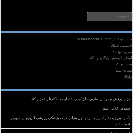
Searc
دیر :
ید بک لینک behtarinbacklink.com
ایسنس نود32
سورد نود 32
وکلی لایسنس رایگان نود 32
میار نود 32
هترین سئو
ایگان
وشته‌های تازه
وزیر ورزش و جوانان: ملی‌پوشان کبدی افتخارات جاکارتا را تکرار کنند
سقوطِ اخلاقی فیفا
دکتر نوروزی دفتر اداری و مرکز فیزیوتراپی هیات پزشکی ورزشی آذربایجان غربی را
افتتاح کرد