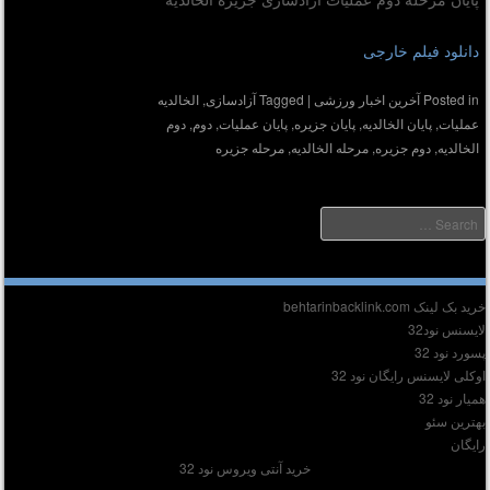
دانلود فیلم خارجی
Posted in
آخرین اخبار ورزشی
|
Tagged
آزادسازی
,
الخالدیه
عملیات
,
پایان الخالدیه
,
پایان جزیره
,
پایان عملیات
,
دوم
,
دوم
الخالدیه
,
دوم جزیره
,
مرحله الخالدیه
,
مرحله جزیره
Searc
دیر :
ید بک لینک behtarinbacklink.com
ایسنس نود32
سورد نود 32
وکلی لایسنس رایگان نود 32
میار نود 32
هترین سئو
ایگان
خرید آنتی ویروس نود 32