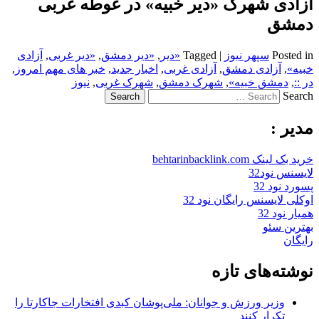
آزادی شهرک «دیر خبیه» در غوطه غربی
دمشق
Posted in
سپهر نیوز
|
Tagged
«دیر
,
«دیر دمشق
,
«دیر غربی
,
آزادی
خبیه»
,
آزادی دمشق
,
آزادی غربی
,
اخبار جدید
,
خبر های مهم امروز
,
در ::
,
دمشق خبیه»
,
شهرک دمشق
,
شهرک غربی
,
نیوز
Search
مدیر :
خرید بک لینک behtarinbacklink.com
لایسنس نود32
پسورد نود 32
اوکلی لایسنس رایگان نود 32
همیار نود 32
بهترین سئو
رایگان
نوشته‌های تازه
وزیر ورزش و جوانان: ملی‌پوشان کبدی افتخارات جاکارتا را
تکرار کنند