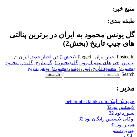
منبع خبر:
طبقه بندی:
گل یونس محمود به ایران در برترین پنالتی
های چیپ تاریخ (بخش2)
Posted in
اخبار ایران
|
Tagged
(بخش2) در
,
اخبار جدید
,
ایران ::
,
برترین
,
خبر های مهم امروز
,
گل (بخش2)
,
گل تاریخ
,
گل در
,
محمود
(بخش2)
,
محمود تاریخ
,
نیوز
,
یونس (بخش2)
,
یونس تاریخ
Search
مدیر :
خرید بک لینک behtarinbacklink.com
لایسنس نود32
پسورد نود 32
اوکلی لایسنس رایگان نود 32
همیار نود 32
بهترین سئو
رایگان