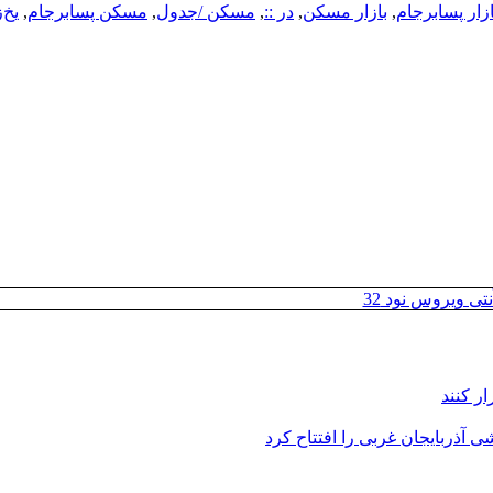
ازار پسابرجام
,
بازار مسکن
,
در ::
,
مسکن /جدول
,
مسکن پسابرجام
,
یخ‌
تی ویروس نود 32
ر کنند
 آذربایجان غربی را افتتاح کرد