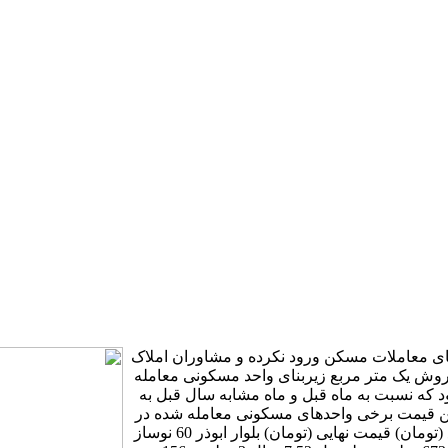
ی معاملات مسکن ورود نکرده و مشاوران املاک
روش یک متر مربع زیربنای واحد مسکونی معامله
ملات ملکی شهر تهران 38 میلیون ریال بود که نسبت به ماه قبل و ماه مشابه سال قبل به
ر جدیدترین قیمت برخی واحدهای مسکونی معامله شده در
شهر تهران را نشان می‌دهد: محله متراژ سن بنا قیمت هر متر مربع (تومان) قیمت نهایی (تومان) بلوار ابوذر 60 نوساز