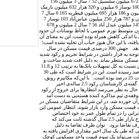
4 میلیون و 425 هزار 265 میلیون و 500 هزار پونک 96 4 سال 7 میلیون 672 میلیون سلسبیل 52 7 سال 3 میلیون 156
میلیون جنت‌آباد 71 13 سال 4 میلیون و 154 هزار 295 میلیون صادقیه 100 نوساز 6 میلیون و 320 هزار 632 میلیون نارمک
53 نوساز 4 میلیون و 264 هزار 226 میلیون تهرانپارس 134 نوساز 5 میلیون و 186 هزار 695 میلیون قیطریه 165 6 سال 7
میلیون و 90 هزار یک میلیارد و 170 میلیون امیرآباد 66 17 سال 3 میلیون و 787 هزار 250 میلیون عباس‌آباد 103 نوساز 7
میلیون و 38 هزار 725 میلیون باغشاه 55 3 سال 2 میلیون و 636 هزار 145 میلیون عبدل آباد 56 7 سال 2 میلیون و 678
 رکود شده تا کنون متوسط تورم عمومی با لحاظ نوسانات آن حدود
با اندکی کاهش همراه بوده است. این به معنای آن
ه قدرت خرید بیش از 40 درصد کاهش یافته، با این حال هنوز حباب آن تخلیه نشده است؛
چرا که بازار مسکن واکنشی نسبت به متغیرهای اقتصادی نشان نمی‌دهد. جهش 300 درصدی قیمت مسکن در سال
ا توجه به قرار داشتن در شرایط تحریم و رکود شدید
 مسکن منتظر بماند. به دلیل افت شدید ساخت و
سازها و نبود مشتری در سال‌های 1392 و 1393 میزان تسهیلات مسکن نسبت به کل تسهیلات بانک‌ها به ترتیب 12 و 11.8
درصد بوده است. امسال نیز این روند کاهشی ادامه یافته و به 10.3 درصد رسیده است. این در شرایط است که طی 30
سال گذشته متوسط سهم تسهیلات بانکی مسکن نسبت به کل تسهیلات 25 درصد بوده است. با این‌که مکانیزم رونق،
حباب، رکود، سرنوشت محتوم ادواری بخش مسکن در ایران است، به گفته‌ی کارشناسان رکود 2.5 ساله‌ی اخیر
ن حال به نظر می‌رسد انتظارها برای خروج از رکود
ی‌وقفه‌ی تیم مذاکره کننده هسته‌یی به دست آمد
‌های اخیر مهر “باطل شد” به تحریم‌های 12 ساله ایران خورده شد. در این شرایط متقاضیان مسکن در
اب قیمت مسکن وارد بازار شوند. انتظار عمومی این
یرانی را در تمام طول عمر به خود اختصاص
می‌دهد کاهش یابد. اما مقاومت صاحبان املاک به فروش پایین‌تر از نرخ بازار طی 2.5 سال گذشته ثابت می‌کند که
ف تقاضا برود. توان طرف تقاضا به دلیل
ی که طی یک سال اخیر مقداری افزایش یافته به
یون تومانی در بهترین حالت می‌تواند یک سوم قیمت واحد مسکونی کوچک