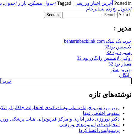
Posted in
آخرین اخبار ورزشی
|
Tagged
/جدول مسکن
,
بازار /جدول
,
ب
/جدول
,
یخ‌زده پسابرجام
Search
مدیر :
خرید بک لینک behtarinbacklink.com
لایسنس نود32
پسورد نود 32
اوکلی لایسنس رایگان نود 32
همیار نود 32
بهترین سئو
رایگان
خرید آن
نوشته‌های تازه
وزیر ورزش و جوانان: ملی‌پوشان کبدی افتخارات جاکارتا را تکرا
سقوطِ اخلاقی فیفا
دکتر نوروزی دفتر اداری و مرکز فیزیوتراپی هیات پزشکی ورزشی
انتخابات فدراسیون‌های ورزشی
پرسپولیس افشا کرد!