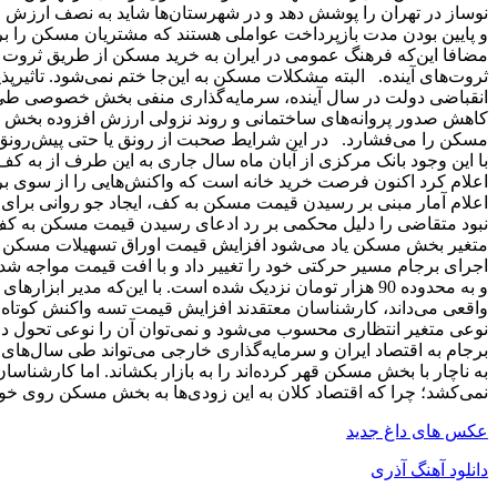
نوساز در تهران را پوشش دهد و در شهرستان‌ها شاید به نصف ارزش م
و پایین بودن مدت بازپرداخت عواملی هستند که مشتریان مسکن را برا
مضافا این‌که فرهنگ عمومی در ایران به خرید مسکن از طریق ثروت د
ثروت‌های آینده. البته مشکلات مسکن به این‌جا ختم نمی‌شود. تاثیر
انقباضی دولت در سال آینده، سرمایه‌گذاری منفی بخش خصوصی طی س
کاهش صدور پروانه‌های ساختمانی و روند نزولی ارزش افزوده بخ
مسکن را می‌فشارد. در این شرایط صحبت از رونق یا حتی پیش‌رونق
با این وجود بانک مرکزی از آبان ماه سال جاری به این طرف از به
اعلام کرد اکنون فرصت خرید خانه است که واکنش‌هایی را از سوی بر
اعلام آمار مبنی بر رسیدن قیمت مسکن به کف، ایجاد جو روانی بر
نبود متقاضی را دلیل محکمی بر رد ادعای رسیدن قیمت مسکن به کف ع
متغیر بخش مسکن یاد می‌شود افزایش قیمت اوراق تسهیلات مسکن بود
اجرای برجام مسیر حرکتی خود را تغییر داد و با افت قیمت مواجه شد
و به محدوده 90 هزار تومان نزدیک شده است. با این‌که مدیر ا
واقعی می‌داند، کارشناسان معتقدند افزایش قیمت تسه واکنش کوتاه 
نوعی متغیر انتظاری محسوب می‌شود و نمی‌توان آن را نوعی تحو
برجام به اقتصاد ایران و سرمایه‌گذاری خارجی می‌تواند طی سال‌های 
به ناچار با بخش مسکن قهر کرده‌اند را به بازار بکشاند. اما کارشناس
نمی‌کشد؛ چرا که اقتصاد کلان به این زودی‌ها به بخش مسکن روی خو
عکس های داغ جدید
دانلود آهنگ آذری