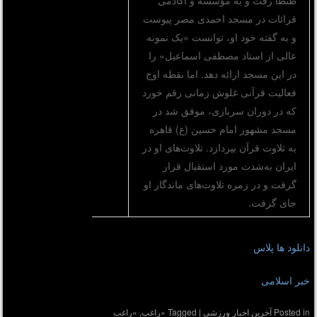
قرائات در مسجد احمدى مصر پیوست
و به گفته خود او، توانست «یک نمونه
عالى از استاد مصطفى اسماعیل» را
در این مسجد ارائه دهد. اما نقطه اوج
فعالیت قرآنی غلوش زمانی رقم خورد
که در دوران سربازی، موفق شد در
مسجد مشهور امام حسین (ع) قاهره
به تلاوت قرآن بپردازد. تلاوت‌های او در
ایران به‌شدت مورد استقبال قرار
گرفت و در زمره تلاوت‌های ماندگار او
جای گرفت.
دانلود ها پلاس
خبر اسلامی
Posted in
آخرین اخبار ورزشی
|
Tagged
«راغب
,
«راغب