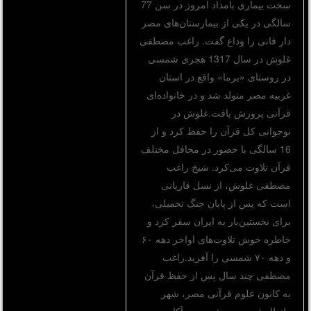
سخت بیماری بامداد امروز در سن 77
سالگی در یکی از بیمارستان‌های مصر
دار فانی را وداع گفت. راغب مصطفی
غلوش در سال 1317 هجری شمسی
در روستای «برما» واقع در استان
غربیه مصر متولد شد و در خانواده‌ای
قرآنی پرورش یافت.غلوش در
نوجوانی کل قرآن را حفظ کرد و از
16 سالگی با حضور در محافل مختلف
قرآن تلاوت می‌کرد. شیخ راغب
مصطفی غلوش، از نسل قاریانی
است که پس از پایان جنگ تحمیلی،
برای نخستین‌بار به ایران سفر کرد و
خاطره خوش تلاوت‌های اواخر دهه ۶۰
و دهه ۷۰ شمسی را آفرید.راغب
مصطفی چند سال پس از حفظ قرآن
به کانون علوم قرآنی مصر، شهر
طنطا رفت و به مؤسسه و آکادمى