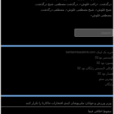
درگذشت
,
«راغب غلوش»
,
درگذشت مصطفی
,
شيخ درگذشت
,
شيخ غلوش»
,
شيخ مصطفی
,
غلوش»
,
مصطفی درگذشت
,
مصطفی غلوش»
Searc
دیر :
ید بک لینک behtarinbacklink.com
ایسنس نود32
سورد نود 32
وکلی لایسنس رایگان نود 32
میار نود 32
هترین سئو
ایگان
وشته‌های تازه
وزیر ورزش و جوانان: ملی‌پوشان کبدی افتخارات جاکارتا را تکرار کنند
سقوطِ اخلاقی فیفا