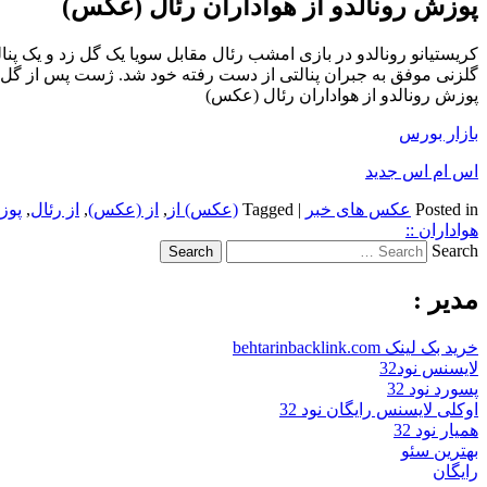
پوزش رونالدو از هواداران رئال (عکس)
گلزنی موفق به جبران پنالتی از دست رفته خود شد. ژست پس از گل ر
پوزش رونالدو از هواداران رئال (عکس)
بازار بورس
اس ام اس جدید
Posted in
عکس های خبر
|
Tagged
(عکس) از
,
از (عکس)
,
از رئال
,
پوز
هواداران ::
Search
مدیر :
خرید بک لینک behtarinbacklink.com
لایسنس نود32
پسورد نود 32
اوکلی لایسنس رایگان نود 32
همیار نود 32
بهترین سئو
رایگان