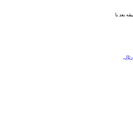
ل مقابل سویا یک گل زد و یک پنالتی از دست داد. او ابتدا دقیقه 58 پنالتی خود را به آسمان کوبید اما 5 دقیقه بعد با
رئال
,