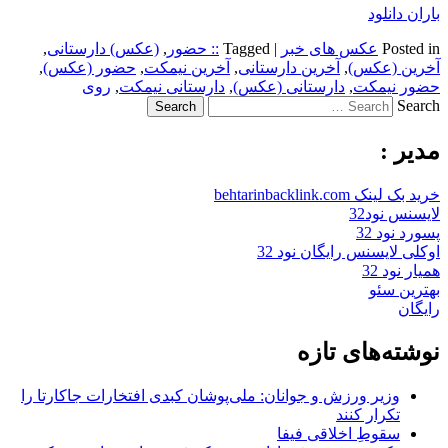
باران دانلود
Posted in
عکس های خبر
|
Tagged
:: حضور
,
(عکس) دارستانی
,
آخرین (عکس)
,
آخرین دارستانی
,
آخرین نیمکت
,
حضور (عکس)
,
حضور نیمکت
,
دارستانی (عکس)
,
دارستانی نیمکت
,
روی
Search
مدیر :
خرید بک لینک behtarinbacklink.com
لایسنس نود32
پسورد نود 32
اوکلی لایسنس رایگان نود 32
همیار نود 32
بهترین سئو
رایگان
نوشته‌های تازه
وزیر ورزش و جوانان: ملی‌پوشان کبدی افتخارات جاکارتا را
تکرار کنند
سقوطِ اخلاقی فیفا