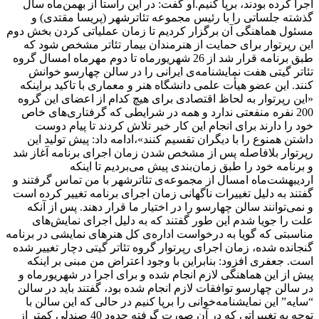
اجرا کرده بودند، برپا کنیم.او گفت: در این راستا از بهمن‌ماه سال
گذشته جلساتی را با رئیس مجموعه تئاترشهر (پریسا مقتدی) و
مسئول هماهنگی آن برگزار کردیم تا زمان عملیاتی کردن بخش دوم
این رپرتوار برای حمایت از هنرمندان بیمار تئاتر مشخص شود که
طبق برنامه قرار شد از 26 شهریورماه تا دوم مهرماه امسال گروه
تئاتر گیتی هفت نمایشنامه‌ی ایرانی را در سالن چهارسو خوانش
کنند. این عضو هیأت علمی دانشگاه هنر و معماری با تاکید براینکه
«این رپرتوار به لحاظ اقتصادی برای هیچ کدام از اعضای این گروه
200 نفره منفعتی ندارد و همه در شرایطی که گرفتاری‌های خاص
خود را دارند برای انجام این کار خیر تلاش کردند تا پیام دوست
داشتن همنوع را با دیگران تقسیم کنند»،‌ادامه داد: پیش تولید این
رپرتوار بلافاصله پس از مشخص شدن زمان اجرای برنامه آغاز شد
و برنامه خود را طبق زمان‌بندی پیش می‌بردیم تا اینکه
اردیبهشت‌ماه امسال از مجموعه‌ی تئاترشهر با من تماس گرفتند و
گفتند به دلیل تغییرات ناگهانی زمان اجرای برنامه‌ تغییر کرده است
و نمی‌توانند سالن چهارسو را در اختیار ما قرار دهند. پس از آنکه
علت را جویا شدم این طور گفتند که به دلیل اجرای نمایش‌های
مناسبتی که گویا به درخواست اداره‌ی کل هنرهای نمایشی در برنامه
گنجانده شده، زمان اجرای رپرتوار گروه تئاتر گیتی دچار تغییر شده
است. جعفری افزود: بنابراین با وجود اعتراض من مبنی بر اینکه
پیش از این هماهنگی لازم انجام شده و برای اجرا در شهریورماه و
در سالن چهارسو توافقات لازم انجام شده بود، گفتند باید در سالن
“سایه” این نمایشنامه‌خوانی را برپا کنیم در حالی که این سالن با
توجه به تغییراتی که در آن صورت گرفته حدود 40 صندلی کمتر از