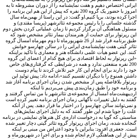
ایرانی اختصاص دهیم و هفت نمایشنامه را از دوران مشروطه تا به
امروز با حضور یک گروه 200 نفره که پیش از این هم این برنامه را
اجرا کرده بودند، برپا کنیم.او گفت: در این راستا از بهمن‌ماه سال
گذشته جلساتی را با رئیس مجموعه تئاترشهر (پریسا مقتدی) و
مسئول هماهنگی آن برگزار کردیم تا زمان عملیاتی کردن بخش دوم
این رپرتوار برای حمایت از هنرمندان بیمار تئاتر مشخص شود که
طبق برنامه قرار شد از 26 شهریورماه تا دوم مهرماه امسال گروه
تئاتر گیتی هفت نمایشنامه‌ی ایرانی را در سالن چهارسو خوانش
کنند. این عضو هیأت علمی دانشگاه هنر و معماری با تاکید براینکه
«این رپرتوار به لحاظ اقتصادی برای هیچ کدام از اعضای این گروه
200 نفره منفعتی ندارد و همه در شرایطی که گرفتاری‌های خاص
خود را دارند برای انجام این کار خیر تلاش کردند تا پیام دوست
داشتن همنوع را با دیگران تقسیم کنند»،‌ادامه داد: پیش تولید این
رپرتوار بلافاصله پس از مشخص شدن زمان اجرای برنامه آغاز شد
و برنامه خود را طبق زمان‌بندی پیش می‌بردیم تا اینکه
اردیبهشت‌ماه امسال از مجموعه‌ی تئاترشهر با من تماس گرفتند و
گفتند به دلیل تغییرات ناگهانی زمان اجرای برنامه‌ تغییر کرده است
و نمی‌توانند سالن چهارسو را در اختیار ما قرار دهند. پس از آنکه
علت را جویا شدم این طور گفتند که به دلیل اجرای نمایش‌های
مناسبتی که گویا به درخواست اداره‌ی کل هنرهای نمایشی در برنامه
گنجانده شده، زمان اجرای رپرتوار گروه تئاتر گیتی دچار تغییر شده
است. جعفری افزود: بنابراین با وجود اعتراض من مبنی بر اینکه
پیش از این هماهنگی لازم انجام شده و برای اجرا در شهریورماه و