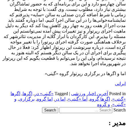
سالن چهارسو دارد و این برای برنامه‌ای که به حضور تماشاگران
بیشتری نیاز دارد، مطلوب نیست. وی گفت: با توجه به شرایط
زمانی با شرط اضافه کردن صندلی به سالن «سایه» پذیرفتم که
نمایشنامه‌خوانی‌ها را در این سالن اجرا کنیم، اما دوباره گفتند باید
مدت اجرا از هفت روز به چهار روز کاهش پیدا کند که دیگر به دلیل
ماهیت اجرای رپرتوار و نیز تغییرات پیش آمده نمی‌توانستم این
مسئله را بپذیرم. این کارگردان با ابراز گلایه از مدیریت تئاترشهر که
برخلاف هماهنگی صورت گرفته اجرای رپرتورا را با تغییر مواجه
کرده است، درباره سرنوشت این رپرتوار اظهار کرد:‌ فعلا در حال
پیگیری برای اجرای آن در یک سالن دیگر هستم که البته هنوز به
نتیجه نرسیده‌ام، ولی این را می‌توانم با قطعیت بگویم که این رپرتوار
در شهریورماه اجرا نخواهد شد.
اما و اگرها در برگزاری رپرتوار گروه «گیتی»
ایرانی
Posted in
آخرین اخبار ورزشی
|
Tagged
«گیتی» در
,
اگرها
,
اگرها
«گیتی»
,
اگرها گروه
,
اما «گیتی»
,
اما در
,
اما گروه
,
برگزاری
,
و
«گیتی»
,
و گروه
Search
مدیر :