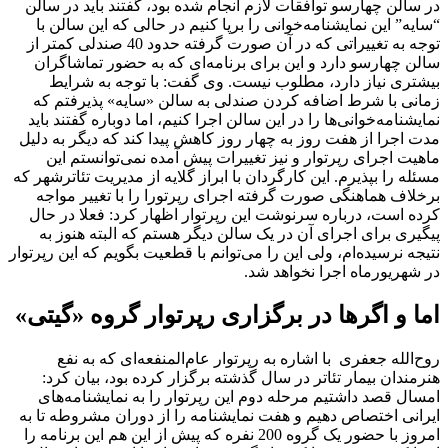
در سالن چهارسو توافقات لازم انجام شده بود، گفتند باید در سالن
“سایه” این نمایشنامه‌خوانی را برپا کنیم در حالی که این سالن با
توجه به تغییراتی که در آن صورت گرفته حدود 40 صندلی کمتر از
سالن چهارسو دارد و این برای برنامه‌ای که به حضور تماشاگران
بیشتری نیاز دارد، مطلوب نیست. وی گفت: با توجه به شرایط
زمانی با شرط اضافه کردن صندلی به سالن «سایه» پذیرفتم که
نمایشنامه‌خوانی‌ها را در این سالن اجرا کنیم، اما دوباره گفتند باید
مدت اجرا از هفت روز به چهار روز کاهش پیدا کند که دیگر به دلیل
ماهیت اجرای رپرتوار و نیز تغییرات پیش آمده نمی‌توانستم این
مسئله را بپذیرم. این کارگردان با ابراز گلایه از مدیریت تئاترشهر که
برخلاف هماهنگی صورت گرفته اجرای رپرتورا را با تغییر مواجه
کرده است، درباره سرنوشت این رپرتوار اظهار کرد:‌ فعلا در حال
پیگیری برای اجرای آن در یک سالن دیگر هستم که البته هنوز به
نتیجه نرسیده‌ام، ولی این را می‌توانم با قطعیت بگویم که این رپرتوار
در شهریورماه اجرا نخواهد شد.
اما و اگرها در برگزاری رپرتوار گروه «گیتی»
روح‌الله جعفری با اشاره به رپرتوار عام‌المنفعه‌ای که به نفع
هنرمندان بیمار تئاتر در سال گذشته برگزار کرده بود، بیان کرد:
امسال قصد داشتیم مرحله دوم این رپرتوار را به نمایشنامه‌های
ایرانی اختصاص دهیم و هفت نمایشنامه را از دوران مشروطه تا به
امروز با حضور یک گروه 200 نفره که پیش از این هم این برنامه را