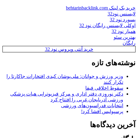
خرید بک لینک behtarinbacklink.com
لایسنس نود32
پسورد نود 32
اوکلی لایسنس رایگان نود 32
همیار نود 32
بهترین سئو
رایگان
خرید آنتی ویروس نود 32
نوشته‌های تازه
وزیر ورزش و جوانان: ملی‌پوشان کبدی افتخارات جاکارتا را
تکرار کنند
سقوطِ اخلاقی فیفا
دکتر نوروزی دفتر اداری و مرکز فیزیوتراپی هیات پزشکی
ورزشی آذربایجان غربی را افتتاح کرد
انتخابات فدراسیون‌های ورزشی
پرسپولیس افشا کرد!
آخرین دیدگاه‌ها