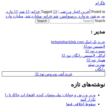
تلگرام
Posted in
آخرین اخبار ورزشی
|
13 خزانه
Tagged
,
13 شد
,
13 وارد
,
به
,
به شد
,
به وارد
,
پرسپولیس
,
شد خزانه
,
میلیارد شد
,
میلیارد وارد
Search
مدیر :
خرید بک لینک behtarinbacklink.com
لایسنس نود32
پسورد نود 32
اوکلی لایسنس رایگان نود 32
همیار نود 32
بهترین سئو
رایگان
خرید آنتی ویروس نود 32
نوشته‌های تازه
وزیر ورزش و جوانان: ملی‌پوشان کبدی افتخارات جاکارتا را
تکرار کنند
سقوطِ اخلاقی فیفا