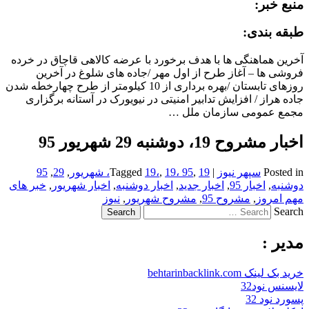
منبع خبر:
طبقه بندی:
آخرین هماهنگی ها با هدف برخورد با عرضه کالاهی قاچاق در خرده
فروشی ها – آغاز طرح از اول مهر /جاده های شلوغ در آخرین
روزهای تابستان /بهره برداری از 10 کیلومتر از طرح چهارخطه شدن
جاده هراز / افزایش تدابیر امنیتی در نیویورک در آستانه برگزاری
مجمع عمومی سازمان ملل …
اخبار مشروح 19، دوشنبه 29 شهریور 95
Posted in
سپهر نیوز
|
19، شهریور
,
19، 95
,
19،
Tagged
,
29
,
95
دوشنبه
,
اخبار 95
,
اخبار جدید
,
اخبار دوشنبه
,
اخبار شهریور
,
خبر های
مهم امروز
,
مشروح 95
,
مشروح شهریور
,
نیوز
Search
مدیر :
خرید بک لینک behtarinbacklink.com
لایسنس نود32
پسورد نود 32