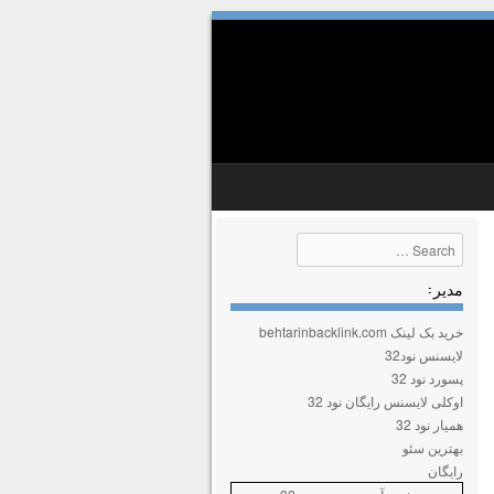
Search
مدیر :
خرید بک لینک behtarinbacklink.com
لایسنس نود32
پسورد نود 32
اوکلی لایسنس رایگان نود 32
همیار نود 32
بهترین سئو
رایگان