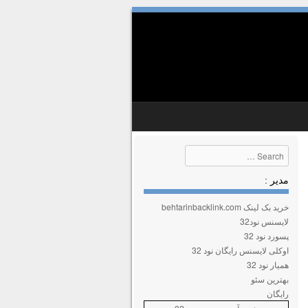
Search
مدیر :
خرید بک لینک behtarinbacklink.com
لایسنس نود32
پسورد نود 32
اوکلی لایسنس رایگان نود 32
همیار نود 32
بهترین سئو
رایگان