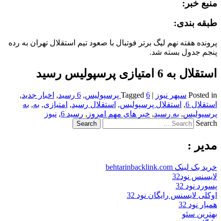
منبع خبر:
طبقه بندی:
پرونده هفته نهم لیگ برتر فوتبال با صعود تیم استقلال تهران به رده
پنجم جدول بسته شد.
استقلال به 6 امتیازی پرسپولیس رسید
Posted in
سپهر نیوز
|
6 پرسپولیس
Tagged
,
6 رسید
,
اخبار جدید
,
استقلال 6
,
استقلال پرسپولیس
,
استقلال رسید
,
امتیازی
,
به
,
به
پرسپولیس
,
به رسید
,
خبر های مهم امروز
,
رسید 6
,
نیوز
Search
مدیر :
خرید بک لینک behtarinbacklink.com
لایسنس نود32
پسورد نود 32
اوکلی لایسنس رایگان نود 32
همیار نود 32
بهترین سئو