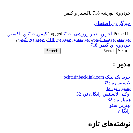
حودروی پورشه 718 باکستر و کیمن
خبرگزاری اصفحان
Posted in
آخرین اخبار ورزشی
|
718 کیمن
Tagged
,
718 و
,
باکستر
,
پورشه
,
پورشه کیمن
,
پورشه و
,
حودروی 718
,
حودروی کیمن
,
حودروی و
,
کیمن 718
Search
مدیر :
خرید بک لینک behtarinbacklink.com
لایسنس نود32
پسورد نود 32
اوکلی لایسنس رایگان نود 32
همیار نود 32
بهترین سئو
رایگان
نوشته‌های تازه