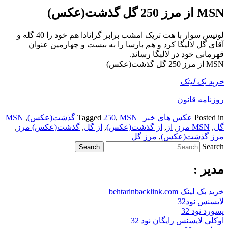
MSN از مرز 250 گل گذشت(عکس)
لوئیس سوار با هت تریک امشب برابر گرانادا هم خود را 40 گله و
آقای گل لالیگا کرد و هم بارسا را به بیست و چهارمین عنوان
قهرمانی خود در لالیگا رساند.
MSN از مرز 250 گل گذشت(عکس)
خرید بک لینک
روزنامه قانون
Posted in
عکس های خبر
|
MSN گذشت(عکس)
,
250
Tagged
,
MSN
گل
,
MSN مرز
,
از
,
از گذشت(عکس)
,
از گل
,
گذشت(عکس) مرز
,
مرز گذشت(عکس)
,
مرز گل
Search
مدیر :
خرید بک لینک behtarinbacklink.com
لایسنس نود32
پسورد نود 32
اوکلی لایسنس رایگان نود 32