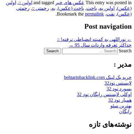
This entry was posted in
عکس های خبر
and tagged
اولین ::
,
اولین
(عکس)
,
اولین به
,
باخت
,
باخت (عکس)
,
به
,
رحمتی ::
,
رحمتی
(عکس)
,
نفت
. Bookmark the
permalink
.
Post navigation
←
نوراللهی به کمیته انضباطی نرفته! ::
حداکثر تعرفه واردات سال 95
→
Search
مدیر :
خرید بک لینک behtarinbacklink.com
لایسنس نود32
پسورد نود 32
اوکلی لایسنس رایگان نود 32
همیار نود 32
بهترین سئو
رایگان
نوشته‌های تازه