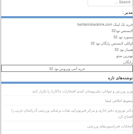
Searc
دیر :
ید بک لینک behtarinbacklink.com
ایسنس نود32
سورد نود 32
وکلی لایسنس رایگان نود 32
میار نود 32
هترین سئو
ایگان
خرید آنتی ویروس نود 32
وشته‌های تازه
زیر ورزش و جوانان: ملی‌پوشان کبدی افتخارات جاکارتا را تکرار کنند
قوطِ اخلاقی فیفا
کتر نوروزی دفتر اداری و مرکز فیزیوتراپی هیات پزشکی ورزشی آذربایجان غربی را
فتتاح کرد
نتخابات فدراسیون‌های ورزشی