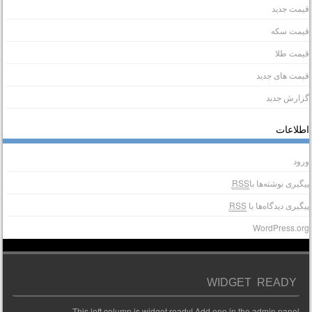
یمت جدید
یمت سکه
یمت طلا
یمت های جدید
زارش جدید
طلاعات
رود
یگیری نوشته‌ها با
RSS
یگیری دیدگاه‌ها با
RSS
WordPress.or
WIDGET READY
This left column is widget ready! Add one in the admin panel.