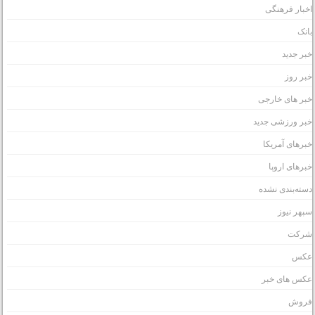
خبار فرهنگی
انک
بر جدید
بر روز
بر های خارجی
بر ورزشی جدید
برهای آمریکا
برهای اروپا
سته‌بندی نشده
پهر نیوز
رکت
کس
کس های خبر
روش