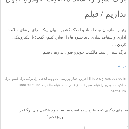
نداریم / فیلم
رئیس سازمان ثبت اسناد و املاک کشور با بیان اینکه برای ارتقای سلامت
اداری و شفاف سازی باید شیوه ها را اصلاح کنیم، گفت: با الکترونیکی
کردن …
برگ سبز را سند مالکیت خودرو قبول نداریم / فیلم
ترانه
This entry was posted in
آخرین اخبار ورزشی
and tagged
:: را
,
برگ
,
برگ فیلم
,
برگ
مالکیت
,
خودرو
,
را فیلم
,
سبز /
,
سبز فیلم
,
سند
,
فیلم مالکیت
. Bookmark the
.
permalink
ینمای دیگری که خاطره‌ شده است
→
←
تداوم ناکامی های پوگبا در
یورو(عکس)
Post navigatio