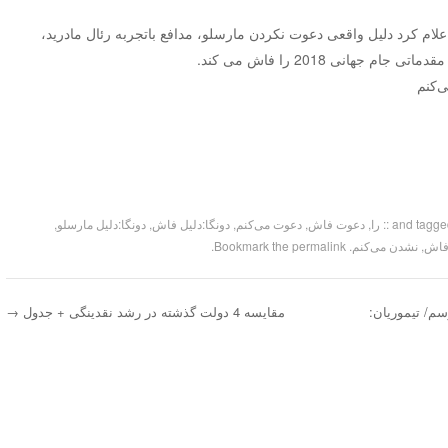
ام کرد دلیل واقعی دعوت نکردن مارسلو، مدافع باتجربه ‏رئال مادرید،
جهانی 2018 را فاش می کند.‏
‌کنم
:: را
,
دعوت فاش
,
دعوت می‌کنم
,
دونگا:دلیل فاش
,
دونگا:دلیل مارسلو
,
فاش
,
نشدن می‌کنم
. Bookmark the
permalink
.
سم/ تیموریان:
مقایسه 4 دولت گذشته در رشد نقدینگی + جدول
→