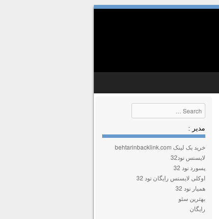
Search
مدیر :
خرید بک لینک behtarinbacklink.com
لایسنس نود32
پسورد نود 32
اوکلی لایسنس رایگان نود 32
همیار نود 32
بهترین سئو
رایگان