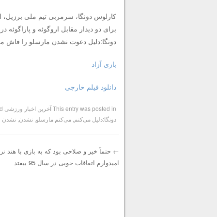
کارلوس دونگا، سرمربی تیم ملی برزیل، اعل
برای دو دیدار مقابل اروگوئه و پاراگوئه در مقدماتی جام 
دونگا:دلیل دعوت نشدن مارسلو را فاش می
بازی آزاد
دانلود فیلم خارجی
This entry was posted in
آخرین اخبار ورزشی
and tagged
دونگا:دلیل می‌کنم
,
می‌کنم مارسلو
,
نشدن
,
نشدن 
←
حتماً خیر و صلاحی بود که به بازی با هند نر
امیدوارم اتفاقات خوبی در سال 95 بیفتد
Post navigation