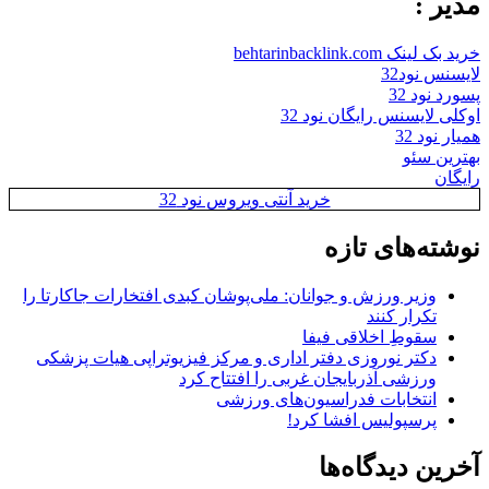
مدیر :
خرید بک لینک behtarinbacklink.com
لایسنس نود32
پسورد نود 32
اوکلی لایسنس رایگان نود 32
همیار نود 32
بهترین سئو
رایگان
خرید آنتی ویروس نود 32
نوشته‌های تازه
وزیر ورزش و جوانان: ملی‌پوشان کبدی افتخارات جاکارتا را
تکرار کنند
سقوطِ اخلاقی فیفا
دکتر نوروزی دفتر اداری و مرکز فیزیوتراپی هیات پزشکی
ورزشی آذربایجان غربی را افتتاح کرد
انتخابات فدراسیون‌های ورزشی
پرسپولیس افشا کرد!
آخرین دیدگاه‌ها