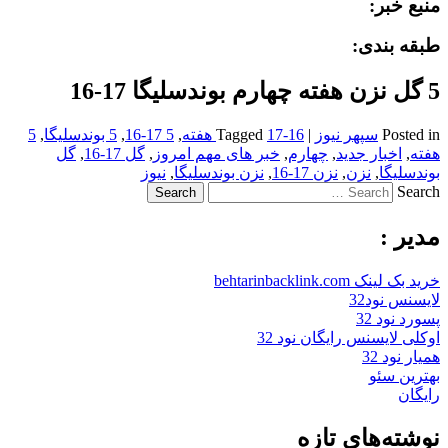
منبع خبر:
طبقه بندی:
5 گل نزن هفته چهارم بوندسلیگا 17-16
Posted in
سپهر نیوز
|
17-16 هفته
Tagged
,
5 17-16
,
5 بوندسلیگا
,
5
هفته
,
اخبار جدید
,
چهارم
,
خبر های مهم امروز
,
گل 17-16
,
گل
بوندسلیگا
,
نزن
,
نزن 17-16
,
نزن بوندسلیگا
,
نیوز
Search
مدیر :
خرید بک لینک behtarinbacklink.com
لایسنس نود32
پسورد نود 32
اوکلی لایسنس رایگان نود 32
همیار نود 32
بهترین سئو
رایگان
نوشته‌های تازه