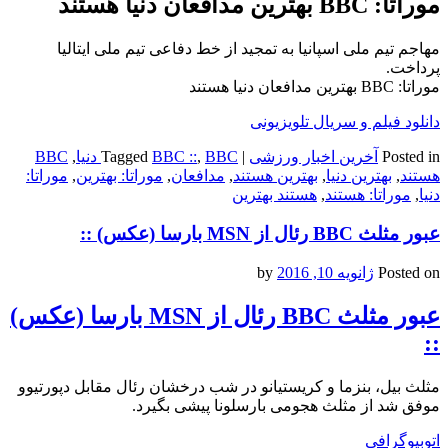
موراتا: BBC بهترین مدافعان دنیا هستند
مهاجم تیم ملی اسپانیا به تمجید از خط دفاعی تیم ملی ایتالیا
پرداخت.
موراتا: BBC بهترین مدافعان دنیا هستند
دانلود فیلم و سریال تلویزیونی
Posted in
آخرین اخبار ورزشی
|
BBC دنیا
,
BBC ::
Tagged
,
BBC
هستند
,
بهترین دنیا
,
بهترین هستند
,
مدافعان
,
موراتا: بهترین
,
موراتا:
دنیا
,
موراتا: هستند
,
هستند بهترین
عبور مثلث BBC رئال از MSN بارسا (عکس) ::
Posted on
ژانویه 10, 2016
by
عبور مثلث BBC رئال از MSN بارسا (عکس)
::
مثلث بیل، بنزما و کریستیانو در شب درخشان رئال مقابل دپورتیوو
موفق شد از مثلث هجومی بارسلونا پیشی بگیرد.
اتوبیوگرافی