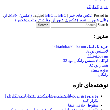
خرید بک لینک
Posted in
عکس های خبر
|
BBC (عکس)
,
BBC ::
Tagged
,
MSN
,
از
,
رئال
,
عبور ::
,
عبور (عکس)
,
عبور از
,
مثلث ::
,
مثلث (عکس)
Search
مدیر :
خرید بک لینک behtarinbacklink.com
لایسنس نود32
پسورد نود 32
اوکلی لایسنس رایگان نود 32
همیار نود 32
بهترین سئو
رایگان
نوشته‌های تازه
وزیر ورزش و جوانان: ملی‌پوشان کبدی افتخارات جاکارتا را
تکرار کنند
سقوطِ اخلاقی فیفا
دکتر نوروزی دفتر اداری و مرکز فیزیوتراپی هیات پزشکی