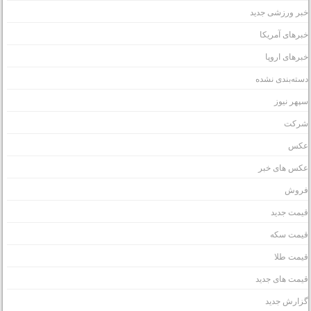
بر ورزشی جدید
برهای آمریکا
برهای اروپا
سته‌بندی نشده
پهر نیوز
رکت
کس
کس های خبر
روش
یمت جدید
یمت سکه
یمت طلا
یمت های جدید
زارش جدید