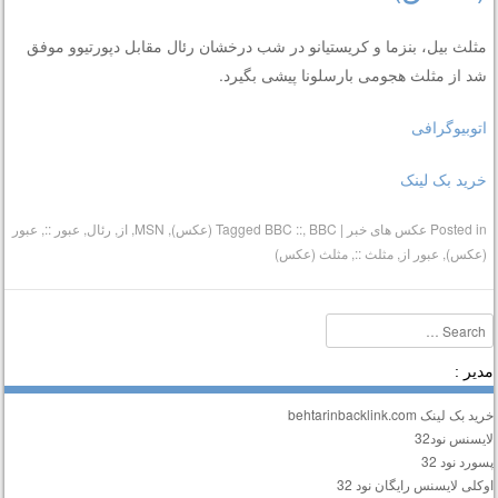
مثلث بیل، بنزما و کریستیانو در شب درخشان رئال مقابل دپورتیوو موفق
شد از مثلث هجومی بارسلونا پیشی بگیرد.
اتوبیوگرافی
خرید بک لینک
Posted in
عکس های خبر
|
BBC (عکس)
,
BBC ::
Tagged
,
MSN
,
از
,
رئال
,
عبور ::
,
عبور
(عکس)
,
عبور از
,
مثلث ::
,
مثلث (عکس)
Searc
دیر :
ید بک لینک behtarinbacklink.com
ایسنس نود32
سورد نود 32
وکلی لایسنس رایگان نود 32