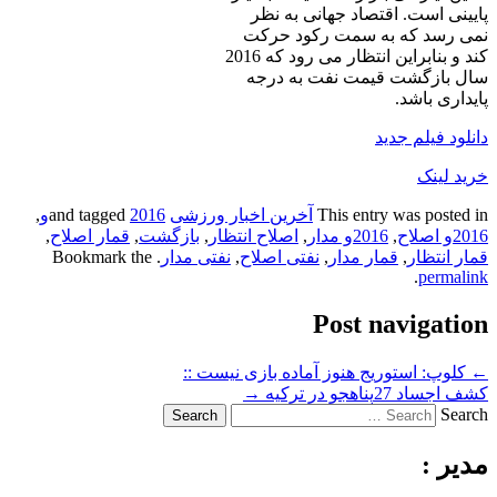
پایینی است. اقتصاد جهانی به نظر
نمی رسد که به سمت رکود حرکت
کند و بنابراین انتظار می رود که 2016
سال بازگشت قیمت نفت به درجه
پایداری باشد.
دانلود فیلم جدید
خرید لینک
This entry was posted in
آخرین اخبار ورزشی
and tagged
2016و
,
2016و اصلاح
,
2016و مدار
,
اصلاح انتظار
,
بازگشت
,
قمار اصلاح
,
قمار انتظار
,
قمار مدار
,
نفتی اصلاح
,
نفتی مدار
. Bookmark the
.
permalink
Post navigation
←
کلوپ: استوریج هنوز آماده بازی نیست ::
کشف اجساد 27پناهجو در ترکیه
→
Search
مدیر :