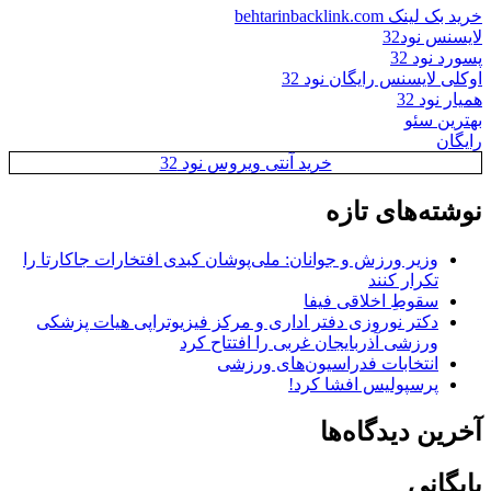
خرید بک لینک behtarinbacklink.com
لایسنس نود32
پسورد نود 32
اوکلی لایسنس رایگان نود 32
همیار نود 32
بهترین سئو
رایگان
خرید آنتی ویروس نود 32
نوشته‌های تازه
وزیر ورزش و جوانان: ملی‌پوشان کبدی افتخارات جاکارتا را
تکرار کنند
سقوطِ اخلاقی فیفا
دکتر نوروزی دفتر اداری و مرکز فیزیوتراپی هیات پزشکی
ورزشی آذربایجان غربی را افتتاح کرد
انتخابات فدراسیون‌های ورزشی
پرسپولیس افشا کرد!
آخرین دیدگاه‌ها
بایگانی