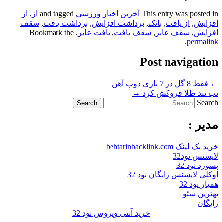
This entry was posted in
آخرین اخبار ورزشی
and tagged
از
,
از
افزایش
,
از یافت
,
بانک
,
برداشت افزایش
,
برداشت یافت
,
سقف
افزایش
,
سقف عابر
,
سقف یافت
,
یافت عابر
. Bookmark the
.
permalink
Post navigation
←
فقط 8 گل در 7 بازی ذوب آهن
تب تند طلا فروکش کرد
→
Search
مدیر :
خرید بک لینک behtarinbacklink.com
لایسنس نود32
پسورد نود 32
اوکلی لایسنس رایگان نود 32
همیار نود 32
بهترین سئو
رایگان
خرید آنتی ویروس نود 32