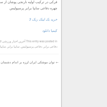
فرکی در ترکیب اولیه نارنجی پوشان از س
چهره دفاعی سایپا برابر پرسپولیس
خرید بک لینک رنک 3
کیمیا دانلود
This entry was posted in
آخرین اخبار ورزشی
and tagged
دفاعی برابر
,
دفاعی پرسپولیس
,
سایپا برابر
,
سایپا
←
توان موشکی ایران لرزه بر اندام دشمنان 
Post navigation