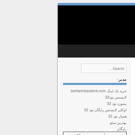
Search
مدیر :
خرید بک لینک behtarinbacklink.com
لایسنس نود32
پسورد نود 32
اوکلی لایسنس رایگان نود 32
همیار نود 32
بهترین سئو
رایگان