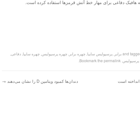
ه هافبک دفاعی برای مهار خط آتش قرمزها استفاده کرده است.
برابر
,
پرسپولیس سایپا
,
چهره برابر
,
چهره پرسپولیس
,
چهره سایپا
,
دفاعی
,
 پرسپولیس
. Bookmark the
permalink
.
انداخته است
دندان‌ها کمبود ویتامین D را نشان می‌دهند
→