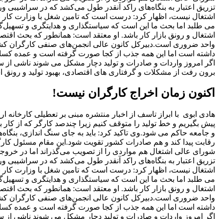
تزریق اعتبار به بنگاه‌های راکد آنقدر طول می‌کشد که در سراشیبی ور
اشتغال نیست، اظهار کرد: درست است که تامین شغل با وزارت کار 
می طلبد اما بحث ما این است که سیاستگذاری و هدایتگری و تسهیل‌گ
اشتغال و رونق بازار کار باشد. او معتقد است: همانطور که بحث اقتصا
واحد ضروری است.دبیرکل کانون عالی انجمن‌های صنفی کارگران کشو
داشته است اما این همه جذب از کجا صورت گرفته است و عمده کسانی 
اگر امروز واردات و صادرات و تولید دچار مشکل می شوند ناشی از سی
برون رفت از مشکلات و گرفتاری های اقتصادی، بهبود تولید و رونق 
اکنون زمان اخراج کارگران نیست!
هادی ابوی با ابراز تاسف از اخبار منتشره مبنی بر تعطیلی کارخانه ار
پیش بگیریم و خط تولید را متوقف کنیم زیرا چندصد کارگر که از کار 
و جامعه حاکم می شود.وی تاکید کرد: باید به جای سنگ اندازی، بنگاه‌ها
رقابت پیدا کند و هم صادرات کشور تقویت شود.این مقام مسئول کار
شورای‌ عالی اشتغال هم مواردی را از تصویب می‌گذراند اما در خروج
تزریق اعتبار به بنگاه‌های راکد آنقدر طول می‌کشد که در سراشیبی ور
اشتغال نیست، اظهار کرد: درست است که تامین شغل با وزارت کار 
می طلبد اما بحث ما این است که سیاستگذاری و هدایتگری و تسهیل‌گ
اشتغال و رونق بازار کار باشد. او معتقد است: همانطور که بحث اقتصا
واحد ضروری است.دبیرکل کانون عالی انجمن‌های صنفی کارگران کشو
داشته است اما این همه جذب از کجا صورت گرفته است و عمده کسانی 
اگر امروز واردات و صادرات و تولید دچار مشکل می شوند ناشی از سی