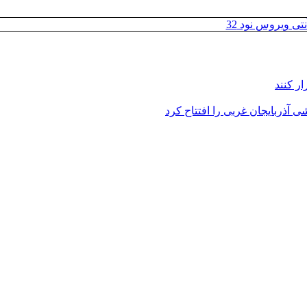
تی ویروس نود 32
ر کنند
 آذربایجان غربی را افتتاح کرد