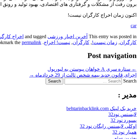
برون رفت از مشکلات و گرفتاری های اقتصادی، بهبود تولید و رونق 
اکنون زمان اخراج کارگران نیست!
car
This entry was posted in
آخرین اخبار ورزشی
and tagged
اخراج کارگر
کارگران
,
زمان نیست!
,
کارگران
,
نیست! اخراج
. Bookmark the
permalink
Post navigation
←
ستاره سری A خواهان پیوستن به لیورپول
اجرای قانون جدید بیمه شخص ثالث از 29 خردادماه
→
Search
مدیر :
خرید بک لینک behtarinbacklink.com
لایسنس نود32
پسورد نود 32
اوکلی لایسنس رایگان نود 32
همیار نود 32
بهترین سئو