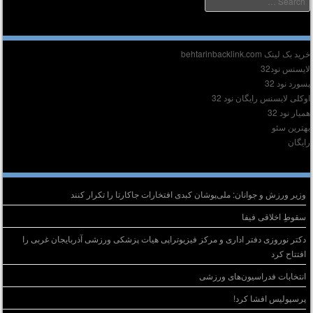
دیر :
ید بک لینک behtarinbacklink.com
ایسنس نود32
سورد نود 32
وکلی لایسنس رایگان نود 32
میار نود 32
هترین سئو
ایگان
وشته‌های تازه
وزیر ورزش و جوانان: ملی‌پوشان کبدی افتخارات جاکارتا را تکرار کنند
سقوطِ اخلاقی فیفا
دکتر نوروزی دفتر اداری و مرکز فیزیوتراپی هیات پزشکی ورزشی آذربایجان غربی را
افتتاح کرد
انتخابات فدراسیون‌های ورزشی
پرسپولیس افشا کرد!