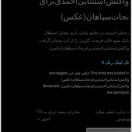
واکنش‌استثنایی‌احمدی‌برای‌
نجات‌سپاهان(عکس)
رحمان احمدی در دقایق پایانی بازی مقابل استقلال
بایک سیو عالی فرصت گلزنی را از آبی پوشان گرفت.
واکنش‌استثنایی‌احمدی‌برای‌نجات‌سپاهان(عکس)
بک لینک رنک 4
This entry was posted in
عکس های خبر
and tagged
واکنش‌استثنایی‌احمدی‌برای‌نجات‌سپاهان(عکس)
واکنش‌استثنایی‌احمدی‌برای‌نجات‌سپاهان(عکس)
. Bookmark
.
the
permalink
ترکیب اصلی میلان-
صادرات پسته ایران به 170
وونتوس
کشور
→
Post navigatio
Searc