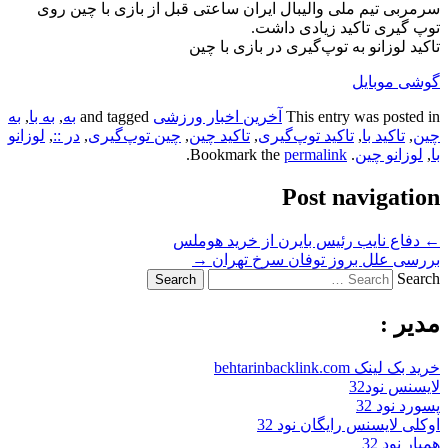
سرمربی تیم ملی والیبال ایران ساعتی قبل از بازی با چین روی
توپ گیری تاکید زیادی داشت.
تاکید لوزانو به توپ‌گیری در بازی با چین
گوشی موبایل
This entry was posted in
آخرین اخبار ورزشی
and tagged
به
,
به با
,
به
چین
,
تاکید با
,
تاکید توپ‌گیری
,
تاکید چین
,
چین توپ‌گیری
,
در ::
,
لوزانو
با
,
لوزانو چین
. Bookmark the
permalink
.
Post navigation
←
دفاع نایب رئیس بایرن از خرید هوملس
بررسی علل بروز توفان سرخ تهران
→
Search
مدیر :
خرید بک لینک behtarinbacklink.com
لایسنس نود32
پسورد نود 32
اوکلی لایسنس رایگان نود 32
همیار نود 32