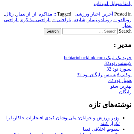
پامنا موبایل لپ تاپ
Posted in
آخرین اخبار ورزشی
|
Tagged
:: مذاکره
,
از
,
از نیمار
,
رئال
,
رونالدو ::
,
رونالدو نیمار
,
شایعه
,
ناراحتی ::
,
ناراحتی مذاکره
,
ناراحتی
نیمار
Search
مدیر :
خرید بک لینک behtarinbacklink.com
لایسنس نود32
پسورد نود 32
اوکلی لایسنس رایگان نود 32
همیار نود 32
بهترین سئو
رایگان
نوشته‌های تازه
وزیر ورزش و جوانان: ملی‌پوشان کبدی افتخارات جاکارتا را
تکرار کنند
سقوطِ اخلاقی فیفا