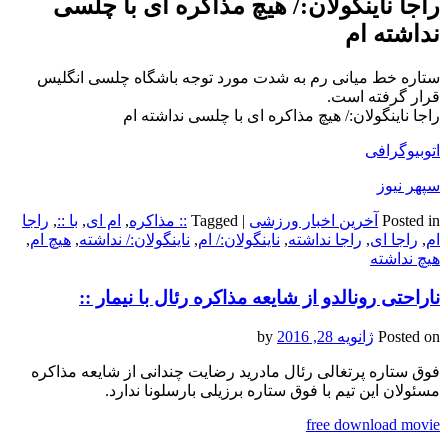
راجا ناینگولان:/ هیچ مذاکره ای با چلسی
نداشته ام
ستاره خط میانی رم به شدت مورد توجه باشگاه چلسی انگلیس
قرار گرفته است.
راجا ناینگولان:/ هیچ مذاکره ای با چلسی نداشته ام
اتوبیوگرافی
سپهر نیوز
Posted in
آخرین اخبار ورزشی
|
Tagged
:: مذاکره
,
ام ای
,
با ::
,
راجا
ام
,
راجا ای
,
راجا نداشته
,
ناینگولان:/ ام
,
ناینگولان:/ نداشته
,
هیچ ام
,
هیچ نداشته
ناراحتی رونالدو از شایعه مذاکره رئال با نیمار ::
Posted on
ژانویه 28, 2016
by
فوق ستاره پرتغالی رئال مادرید رضایت چندانی از شایعه مذاکره
مسئولان این تیم با فوق ستاره برزیلی بارسلونا ندارد.
free download movie