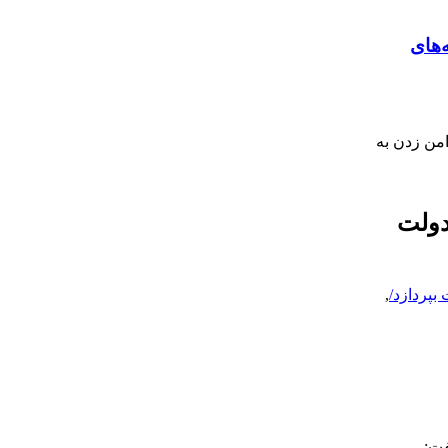
‌های
من زدن به
دولت
بپردازد/
,
فت: