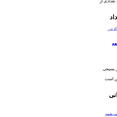
تعدادی از
اد
اد در
,
عه
ار بسیجی
کن است
انی
ی‌‌‌‌شود