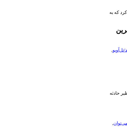
رد که به
رین
/تل‌آویو
,
یر حادثه
می‌توان
,