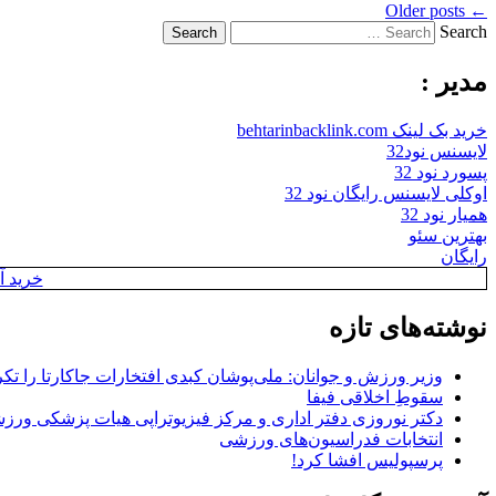
Older posts
←
Search
مدیر :
خرید بک لینک behtarinbacklink.com
لایسنس نود32
پسورد نود 32
اوکلی لایسنس رایگان نود 32
همیار نود 32
بهترین سئو
رایگان
خرید آن
نوشته‌های تازه
وزیر ورزش و جوانان: ملی‌پوشان کبدی افتخارات جاکارتا را تکرا
سقوطِ اخلاقی فیفا
دکتر نوروزی دفتر اداری و مرکز فیزیوتراپی هیات پزشکی ورزشی
انتخابات فدراسیون‌های ورزشی
پرسپولیس افشا کرد!