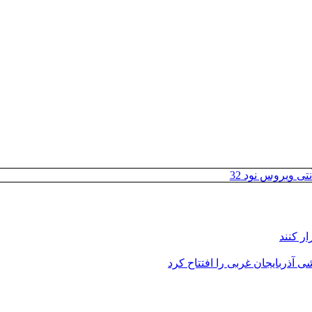
تی ویروس نود 32
ر کنند
 آذربایجان غربی را افتتاح کرد