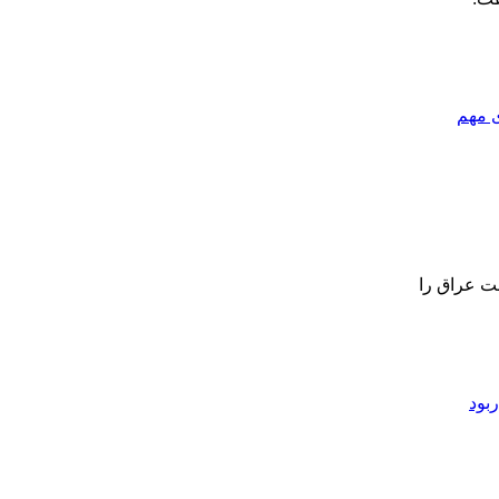
 مهم
افراد وابسته به دولت عراق را
ربود