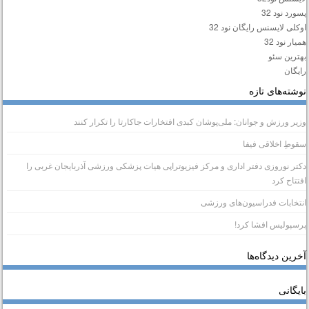
سورد نود 32
وکلی لایسنس رایگان نود 32
میار نود 32
هترین سئو
ایگان
وشته‌های تازه
زیر ورزش و جوانان: ملی‌پوشان کبدی افتخارات جاکارتا را تکرار کنند
قوطِ اخلاقی فیفا
کتر نوروزی دفتر اداری و مرکز فیزیوتراپی هیات پزشکی ورزشی آذربایجان غربی را
فتتاح کرد
نتخابات فدراسیون‌های ورزشی
رسپولیس افشا کرد!
خرین دیدگاه‌ها
ایگانی