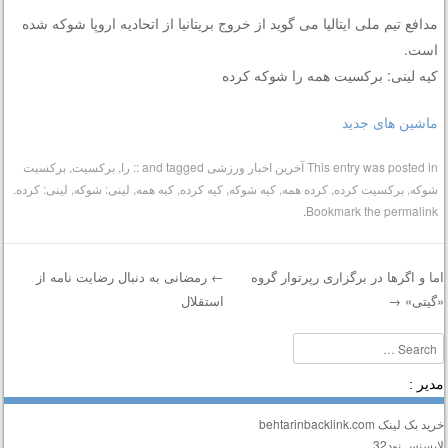
مدافع تیم ملی ایتالیا می گوید از خروج بریتانیا از اتحادیه اروپا شوکه شده
است.
کیه لینی: برکسیت همه را شوکه کرده
ماشین های جدید
This entry was posted in
آخرین اخبار ورزشی
and tagged
:: را
,
برکسیت
,
برکسیت
شوکه
,
برکسیت کرده
,
کرده همه
,
کیه شوکه
,
کیه کرده
,
کیه همه
,
لینی: شوکه
,
لینی: کرده
.
.
Bookmark the
permalink
ما و اگرها در برگزاری رپرتوار گروه
←
رمضانی به دنبال رضایت نامه از
گیتی»
→
استقلال
Post navigatio
Searc
دیر :
ید بک لینک behtarinbacklink.com
ایسنس نود32