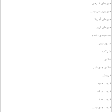
بر های خارجی
بر ورزشی جدید
برهای آمریکا
برهای اروپا
سته‌بندی نشده
پهر نیوز
رکت
کس
کس های خبر
روش
یمت جدید
یمت سکه
یمت طلا
یمت های جدید