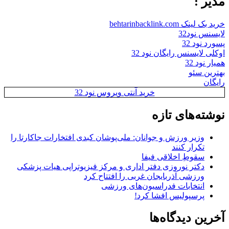
مدیر :
خرید بک لینک behtarinbacklink.com
لایسنس نود32
پسورد نود 32
اوکلی لایسنس رایگان نود 32
همیار نود 32
بهترین سئو
رایگان
خرید آنتی ویروس نود 32
نوشته‌های تازه
وزیر ورزش و جوانان: ملی‌پوشان کبدی افتخارات جاکارتا را
تکرار کنند
سقوطِ اخلاقی فیفا
دکتر نوروزی دفتر اداری و مرکز فیزیوتراپی هیات پزشکی
ورزشی آذربایجان غربی را افتتاح کرد
انتخابات فدراسیون‌های ورزشی
پرسپولیس افشا کرد!
آخرین دیدگاه‌ها