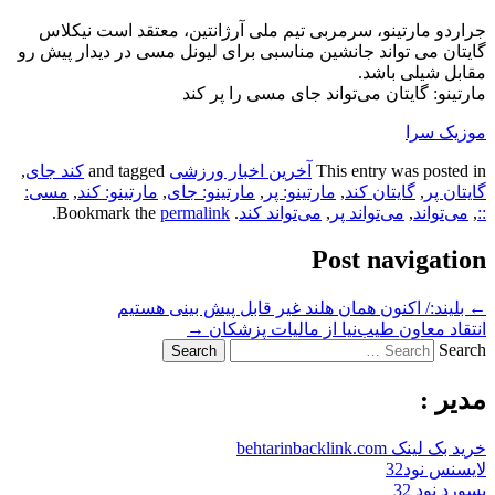
جراردو مارتینو، سرمربی تیم ملی آرژانتین، معتقد است نیکلاس
گایتان می تواند جانشین مناسبی برای لیونل مسی در دیدار پیش رو
مقابل شیلی باشد.
مارتینو: گایتان می‌تواند جای مسی را پر کند
موزیک سرا
This entry was posted in
آخرین اخبار ورزشی
and tagged
کند جای
,
گایتان پر
,
گایتان کند
,
مارتینو: پر
,
مارتینو: جای
,
مارتینو: کند
,
مسی:
::
,
می‌تواند
,
می‌تواند پر
,
می‌تواند کند
. Bookmark the
permalink
.
Post navigation
←
بلیند:/ اکنون همان هلند غیر قابل پیش بینی هستیم
انتقاد معاون طیب‌نیا از مالیات پزشکان
→
Search
مدیر :
خرید بک لینک behtarinbacklink.com
لایسنس نود32
پسورد نود 32